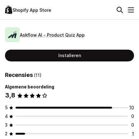
Shopify App Store
Askflow AI ‑ Product Quiz App
Installeren
Recensies
(11)
Algemene beoordeling
3,8
5
10
4
0
3
0
2
1