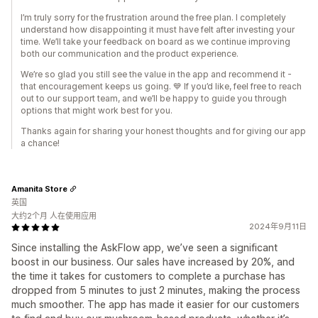
I’m truly sorry for the frustration around the free plan. I completely
understand how disappointing it must have felt after investing your
time. We’ll take your feedback on board as we continue improving
both our communication and the product experience.
We’re so glad you still see the value in the app and recommend it -
that encouragement keeps us going. 💙 If you’d like, feel free to reach
out to our support team, and we’ll be happy to guide you through
options that might work best for you.
Thanks again for sharing your honest thoughts and for giving our app
a chance!
Amanita Store
英国
大约2个月 人在使用应用
2024年9月11日
Since installing the AskFlow app, we’ve seen a significant
boost in our business. Our sales have increased by 20%, and
the time it takes for customers to complete a purchase has
dropped from 5 minutes to just 2 minutes, making the process
much smoother. The app has made it easier for our customers