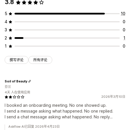
3.8
5
10
4
0
3
0
2
1
1
0
撰写评论
所有评论
Soil of Beauty
芬兰
4天 人在使用应用
2026年3月10日
I booked an onboarding meeting. No one showed up.
I send a message asking what happened. No one replied.
I send a chat message asking what happened. No reply...
Askflow AI已回复 2026年4月23日