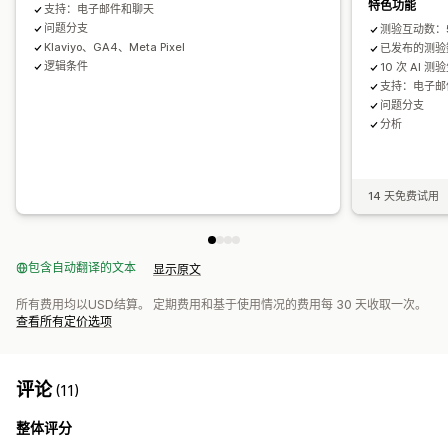
特色功能
支持：电子邮件和聊天
问题分支
测验互动数：
Klaviyo、GA4、Meta Pixel
已发布的测验
逻辑条件
10 次 AI 测
支持：电子邮
问题分支
分析
14 天免费试用
包含自动翻译的文本
显示原文
所有费用均以USD结算。 定期费用和基于使用情况的费用每 30 天收取一次。
查看所有定价选项
评论
(11)
整体评分