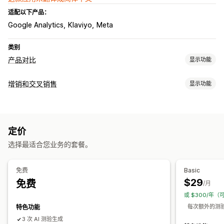
适配以下产品：
Google Analytics
Klaviyo
Meta
类别
产品对比
显示功能
对比工具
增销和交叉销售
显示功能
对比页面
尺码表
多产品
规格
建议
AI 建议
突出显示不同之处
自定义
展示选项
购物车增销
产品页面增销
弹出窗口
拖放式编辑器
自定义 CSS
颜色和字体
自定义文本
定价
优惠和建议
自动适应移动设备
选择最适合您业务的套餐。
产品推荐
套装
AI 建议
分析
免费
Basic
$29
免费
A/B 测试
点击率
转化率
推荐绩效
漏斗绩效
/月
或 $300/年（
每次额外的测验互
特色功能
3 次 AI 测验生成