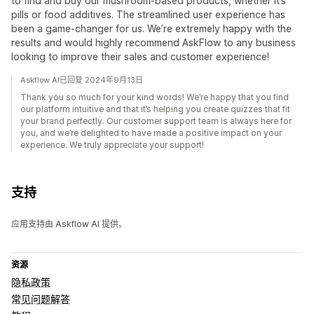
to find and buy our mushroom-based products, whether it’s
pills or food additives. The streamlined user experience has
been a game-changer for us. We’re extremely happy with the
results and would highly recommend AskFlow to any business
looking to improve their sales and customer experience!
Askflow AI已回复 2024年9月13日
Thank you so much for your kind words! We’re happy that you find
our platform intuitive and that it’s helping you create quizzes that fit
your brand perfectly. Our customer support team is always here for
you, and we’re delighted to have made a positive impact on your
experience. We truly appreciate your support!
支持
应用支持由 Askflow AI 提供。
资源
隐私政策
常见问题解答