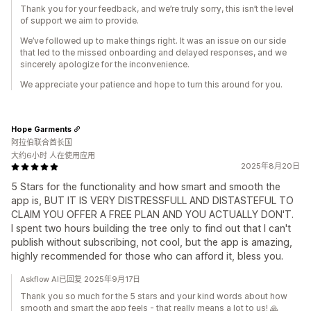
Thank you for your feedback, and we’re truly sorry, this isn’t the level
of support we aim to provide.
We’ve followed up to make things right. It was an issue on our side
that led to the missed onboarding and delayed responses, and we
sincerely apologize for the inconvenience.
We appreciate your patience and hope to turn this around for you.
Hope Garments
阿拉伯联合酋长国
大约6小时 人在使用应用
2025年8月20日
5 Stars for the functionality and how smart and smooth the
app is, BUT IT IS VERY DISTRESSFULL AND DISTASTEFUL TO
CLAIM YOU OFFER A FREE PLAN AND YOU ACTUALLY DON'T.
I spent two hours building the tree only to find out that I can't
publish without subscribing, not cool, but the app is amazing,
highly recommended for those who can afford it, bless you.
Askflow AI已回复 2025年9月17日
Thank you so much for the 5 stars and your kind words about how
smooth and smart the app feels - that really means a lot to us! 🙏