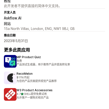
教程
此开发者不提供直接的简体中文支持。
开发人员
Askflow AI
网站
15a North Villas, London, ENG, NW1 9BJ, GB
推出日期
2023年5月31日
更多此类应用
MP Product Quiz
免费
产品测试生成器，用于推荐产品并提高转化率
RecoMelon
$179/月起
为您的产品页面提供视觉产品推荐
W3 Product Accessories
星（满分 5 星）
4.7
(98)
•
提供免费试用
总共 98 条评论
允许客户一键购买相关产品