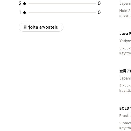
2
0
Japani
Noin 2
1
0
sovell
Kirjoita arvostelu
Java P
Yhdysv
5 kuuk
käyttö
Japani
5 kuuk
käyttö
BOLD 
Brasili
9 päiv
käyttö