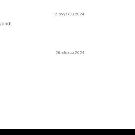
12. syyskuu 2024
gend!
26. elokuu 2024