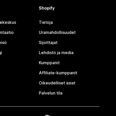
Shopify
jekeskus
Tietoja
ntaatio
Uramahdollisuudet
eisö
Sijoittajat
i
Lehdistö ja media
Kumppanit
Affiliate-kumppanit
Oikeudelliset asiat
Palvelun tila