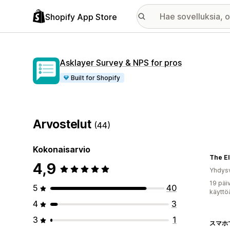
Shopify App Store
Asklayer Survey & NPS for pros
Built for Shopify
Arvostelut
(44)
Kokonaisarvio
The E
4,9
Yhdysv
19 päi
5
40
käyttö
4
3
3
1