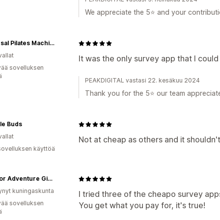
We appreciate the 5⭐️ and your contributi
Universal Pilates Machine LLC
allat
It was the only survey app that I could s
vää sovelluksen
ä
PEAKDIGITAL vastasi 22. kesäkuu 2024
Thank you for the 5⭐️ our team appreciates
le Buds
allat
Not at cheap as others and it shouldn'
sovelluksen käyttöä
Outdoor Adventure Girls
ynyt kuningaskunta
I tried three of the cheapo survey apps
vää sovelluksen
You get what you pay for, it's true!
ä