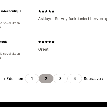
 Kinderboutique
Asklayer Survey funktioniert hervorra
ää sovelluksen
ä
rcult
Great!
ää sovelluksen
ä
Edellinen
Seuraava
1
2
3
4