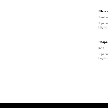
Ella's
Sveitsi
8 päiv
käyttö
Shape
Intia
3 päiv
käyttö