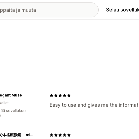
Selaa sovellu
legant Muse
allat
Easy to use and gives me the informati
vää sovelluksen
ä
スマホで本格顕微鏡 －microHunter－