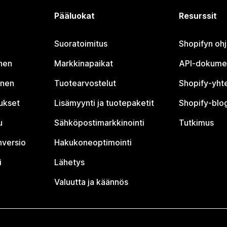
Pääluokat
Resurssit
Suoratoimitus
Shopifyn oh
nen
Markkinapaikat
API-dokume
inen
Tuotearvostelut
Shopify-yht
tukset
Lisämyynti ja tuotepaketit
Shopify-blog
u
Sähköpostimarkkinointi
Tutkimus
nversio
Hakukoneoptimointi
i
Lähetys
Valuutta ja käännös