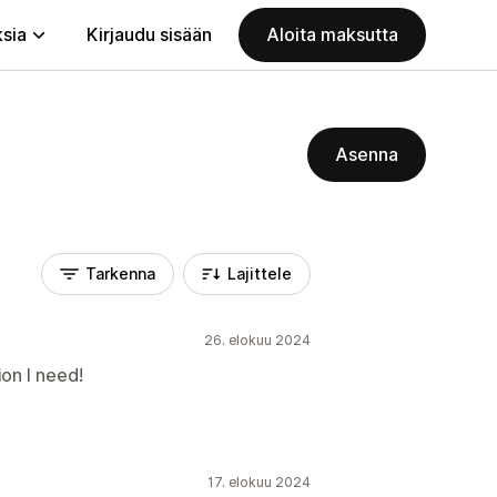
ksia
Kirjaudu sisään
Aloita maksutta
Asenna
Tarkenna
Lajittele
26. elokuu 2024
on I need!
17. elokuu 2024