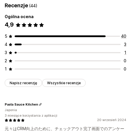
Recenzje
(44)
Ogólna ocena
4,9
5
40
4
3
3
1
2
0
1
0
Napisz recenzję
Wszystkie recenzje
Pasta Sauce Kitchen
Japonia
3 miesiące korzystania z aplikacji
20 wrzesień 2024
元々はCRM向上のために、チェックアウト完了画面でのアンケー