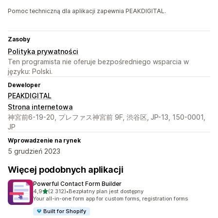
Pomoc techniczną dla aplikacji zapewnia PEAKDIGITAL.
Zasoby
Polityka prywatności
Ten programista nie oferuje bezpośredniego wsparcia w
języku: Polski.
Deweloper
PEAKDIGITAL
Strona internetowa
神宮前6-19-20, プレファス神宮前 9F, 渋谷区, JP-13, 150-0001,
JP
Wprowadzenie na rynek
5 grudzień 2023
Więcej podobnych aplikacji
Powerful Contact Form Builder
na 5 gwiazdek
4,9
(2 312)
•
Bezpłatny plan jest dostępny
Łączna liczba recenzji: 2312
Your all-in-one form app for custom forms, registration forms
Built for Shopify