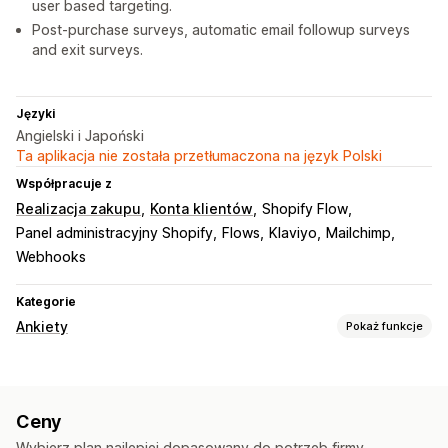
user based targeting.
Post-purchase surveys, automatic email followup surveys
and exit surveys.
Języki
Angielski i Japoński
Ta aplikacja nie została przetłumaczona na język Polski
Współpracuje z
Realizacja zakupu
Konta klientów
Shopify Flow
Panel administracyjny Shopify
Flows
Klaviyo
Mailchimp
Webhooks
Kategorie
Ankiety
Pokaż funkcje
Dostosowanie formularza
Logika warunkowa
Style niestandardowe
Ceny
Edytor „przeciągnij i upuść”
Wbudowane formularze
Wybierz plan najlepiej dopasowany do potrzeb firmy.