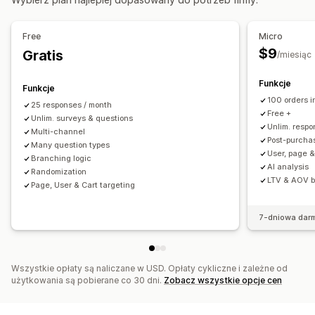
Przesyłanie pliku
Wzorce
Wiele stron
Wyskakujące okienka
Edycja w czasie rzeczywistym
Free
Micro
Planowanie
Wielojęzyczne
$9
Gratis
/miesiąc
Typy ankiet
Satysfakcja klienta
Badanie rynkowe
Funkcje
Funkcje
Narzędzie oceny lojalności klientów (NPS)
100 orders 
25 responses / month
Free +
Opinie na temat produktów
Unlim. surveys & questions
Po zakupie
Atrybucja
Unlim. resp
Multi-channel
Post-purchas
Zarządzanie zgłoszeniami
Many question types
User, page &
Branching logic
SMS
E-mail
Eksport danych
Analizy
Segmenty klientów
AI analysis
Randomization
LTV & AOV 
CAPTCHA
Page, User & Cart targeting
7-dniowa dar
Wszystkie opłaty są naliczane w USD. Opłaty cykliczne i zależne od
użytkowania są pobierane co 30 dni.
Zobacz wszystkie opcje cen