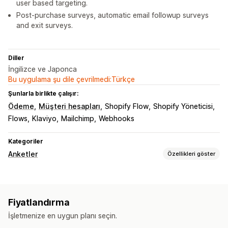
user based targeting.
Post-purchase surveys, automatic email followup surveys
and exit surveys.
Diller
İngilizce ve Japonca
Bu uygulama şu dile çevrilmedi:Türkçe
Şunlarla birlikte çalışır:
Ödeme
Müşteri hesapları
Shopify Flow
Shopify Yöneticisi
Flows
Klaviyo
Mailchimp
Webhooks
Kategoriler
Anketler
Özellikleri göster
Form özelleştirme
Koşullu mantık
Özel stiller
Sürükle ve bırak düzenleyicisi
Fiyatlandırma
Ekli formlar
Dosya yükleme
Şablonlar
Çok sayfalı
İşletmenize en uygun planı seçin.
Açılır pencereler
Gerçek zamanlı düzenleme
Zamanlama