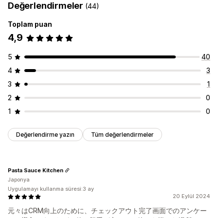
Değerlendirmeler
(44)
Toplam puan
4,9
5
40
4
3
3
1
2
0
1
0
Değerlendirme yazın
Tüm değerlendirmeler
Pasta Sauce Kitchen
Japonya
Uygulamayı kullanma süresi:3 ay
20 Eylül 2024
元々はCRM向上のために、チェックアウト完了画面でのアンケー