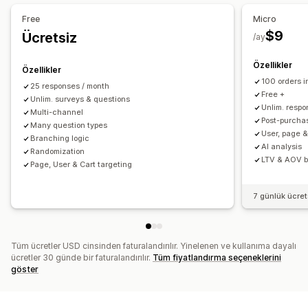
Çoklu dil
Free
Micro
Anket türleri
$9
Ücretsiz
/ay
Müşteri memnuniyeti
Pazar araştırması
Net Tavsiye Puanı (NPS)
Ürün geri bildirimi
Özellikler
Özellikler
Satın alım sonrası
Öz nitelikler
100 orders 
25 responses / month
Free +
Unlim. surveys & questions
Gönderim yönetimi
Unlim. resp
Multi-channel
Post-purchas
SMS
Many question types
E-posta
Dışa veri aktarma
Analizler
User, page &
Branching logic
Müşteri segmentleri
CAPTCHA
AI analysis
Randomization
LTV & AOV 
Page, User & Cart targeting
7 günlük ücre
Tüm ücretler USD cinsinden faturalandırılır. Yinelenen ve kullanıma dayalı
ücretler 30 günde bir faturalandırılır.
Tüm fiyatlandırma seçeneklerini
göster