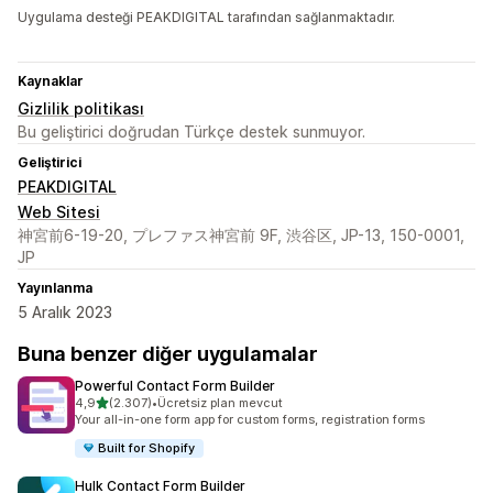
Uygulama desteği PEAKDIGITAL tarafından sağlanmaktadır.
Kaynaklar
Gizlilik politikası
Bu geliştirici doğrudan Türkçe destek sunmuyor.
Geliştirici
PEAKDIGITAL
Web Sitesi
神宮前6-19-20, プレファス神宮前 9F, 渋谷区, JP-13, 150-0001,
JP
Yayınlanma
5 Aralık 2023
Buna benzer diğer uygulamalar
Powerful Contact Form Builder
5 yıldız üzerinden
4,9
(2.307)
•
Ücretsiz plan mevcut
toplam 2307 değerlendirme
Your all-in-one form app for custom forms, registration forms
Built for Shopify
Hulk Contact Form Builder