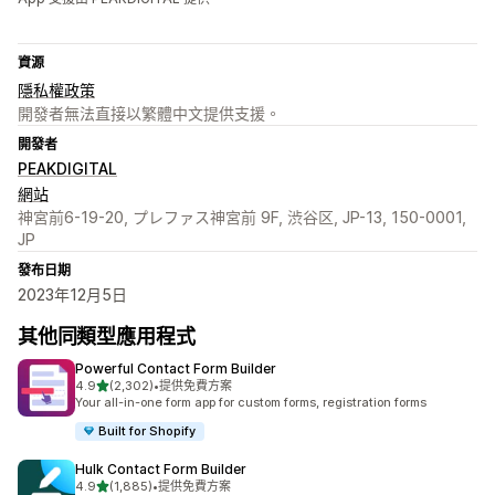
資源
隱私權政策
開發者無法直接以繁體中文提供支援。
開發者
PEAKDIGITAL
網站
神宮前6-19-20, プレファス神宮前 9F, 渋谷区, JP-13, 150-0001,
JP
發布日期
2023年12月5日
其他同類型應用程式
Powerful Contact Form Builder
滿分 5 顆星
4.9
(2,302)
•
提供免費方案
共有 2302 則評價
Your all-in-one form app for custom forms, registration forms
Built for Shopify
Hulk Contact Form Builder
滿分 5 顆星
4.9
(1,885)
•
提供免費方案
共有 1885 則評價