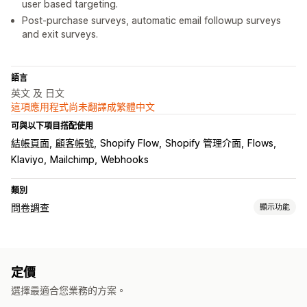
user based targeting.
Post-purchase surveys, automatic email followup surveys
and exit surveys.
語言
英文 及 日文
這項應用程式尚未翻譯成繁體中文
可與以下項目搭配使用
結帳頁面
顧客帳號
Shopify Flow
Shopify 管理介面
Flows
Klaviyo
Mailchimp
Webhooks
類別
問卷調查
顯示功能
表單自訂內容
條件邏輯
自訂樣式
拖放式編輯器
嵌入式表單
檔案上傳
範本
定價
多頁面
彈出式視窗
即時編輯
排程
多國語言
選擇最適合您業務的方案。
問卷調查類型