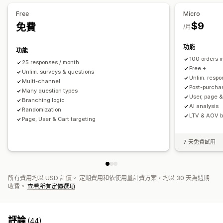
顧客滿意度
市場研究
Net Promoter Score (NPS)
Free
Micro
商品意見回饋
售後
歸因
$9
免費
/月
申請提交管理
功能
功能
簡訊
電子郵件
匯出報告
分析
顧客分群
CAPTCHA
100 orders 
25 responses / month
Free +
Unlim. surveys & questions
Unlim. resp
Multi-channel
Post-purchas
Many question types
User, page &
Branching logic
AI analysis
Randomization
LTV & AOV 
Page, User & Cart targeting
7 天免費試用
所有費用均以 USD 計價。 定期費用和依使用量計費方案，均以 30 天為週期
收費。
查看所有定價選項
評論
(44)