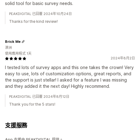
solid tool for basic survey needs.
PEAKDIGITAL 已回覆 2024年10月24日
Thanks for the kind review!
Brick Me
澳洲
使用應用程式 1天
2024年8月2日
I tested lots of survey apps and this one takes the crown! Very
easy to use, lots of customization options, great reports, and
the support is just stellar! I asked for a feature I was missing
and they added it the next day! Highly recommend.
PEAKDIGITAL 已回覆 2024年8月12日
Thank you for the 5 stars!
支援服務
App 支援由 PEAKDIGITAL 提供。