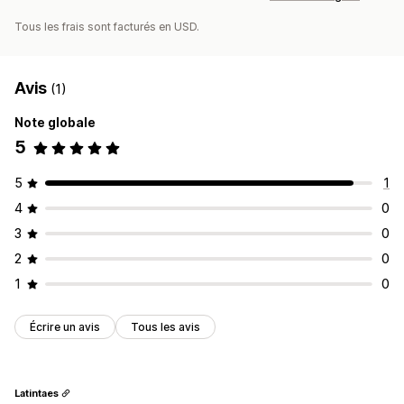
Tous les frais sont facturés en USD.
Avis
(1)
Note globale
5
5
1
4
0
3
0
2
0
1
0
Écrire un avis
Tous les avis
Latintaes