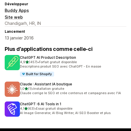
Développeur
Buddy Apps
Site web
Chandigarh, HR, IN
Lancement
13 janvier 2016
Plus d’applications comme celle-ci
ChatGPT AI Product Description
étoile(s) sur 5
4,9
(457)
•
Forfait gratuit disponible
457 avis au total
Descriptions produit SEO avec ChatGPT - En masse
Built for Shopify
Claude : Assistant IA boutique
étoile(s) sur 5
1,0
(1)
•
Installation gratuite
1 avis au total
Claude corrige le SEO et crée contenus et campagnes avec l'IA
ChatGPT: 6 AI Tools in 1
étoile(s) sur 5
4,1
(63)
•
Essai gratuit disponible
63 avis au total
AI Image Generator, AI Blog Writer, AI SEO Booster et plus.