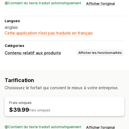
Contient du texte traduit automatiquement
Afficher l’original
Langues
anglais
Cette application n’est pas traduite en français
Catégories
Contenu relatif aux produits
Afficher les fonctionnalités
Types de contenus
Descriptions
Descriptions de collections
Avis
Tarification
Création de contenu
Choisissez le forfait qui convient le mieux à votre entreprise.
Modifications en bloc
SEO
Frais uniques
$39.99
Optimisation automatique
frais uniques
Contient du texte traduit automatiquement
Afficher l’original