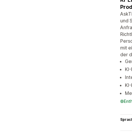
Pro
AskT
und S
Anfra
Richt
Perso
mit e
der d
Gen
KI-
Int
KI
Meh
Ent
Sprac