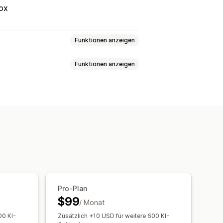
ox
Funktionen anzeigen
Funktionen anzeigen
nterstützung
Datei-Upload
htzeit
Agentstatistiken
dsuche
Mehrere Sprachen
KI-Suche
ktempfehlungen
Suchleiste
lungen
Schnelle Antworten
erdefinierte CSS
ng
Chatschaltflächen
Chatflows
Pro-Plan
alysen in Echtzeit
$99
/ Monat
00 KI-
Zusätzlich +10 USD für weitere 600 KI-