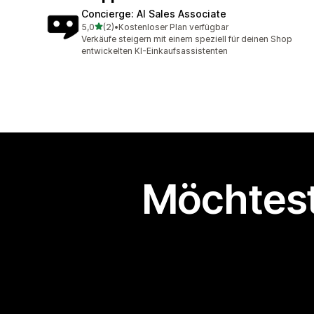
Concierge: AI Sales Associate
von 5 Sternen
5,0
(2)
•
Kostenloser Plan verfügbar
2 Rezensionen insgesamt
Verkäufe steigern mit einem speziell für deinen Shop
entwickelten KI-Einkaufsassistenten
Möchtest