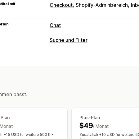
ibel mit
Checkout
Shopify-Adminbereich
Inb
orien
Chat
Nachrichten in Echtzeit
Suche und Filter
KI-Chatbots
Chat per E-Mail
Sprachu
Suchfunktionen
Mehrere Sprachen
Übersetzung in Ec
Automatische Vervollständigung
Bil
Automatisierte Antworten
Sprachsuche
Suchvorschläge
Produ
FAQs
Begrüßungen
Produktempfeh
Display-Anpassung
Bestellupdates
Cross-Selling
Upsell
Responsivität für Mobilgeräte
Benutz
hmen passt.
Anpassung
Benutzerdefiniertes Styling
Sortieru
Chatfenster
Begrüßungsnachrichten
Analysen
Agentavatar
-Plan
Plus-Plan
KI-Einblicke
Conversion-Tracking
An
$49
 Monat
/ Monat
Verhaltenseinblicke
Suchabfragen
ch +15 USD für weitere 500 KI-
Zusätzlich +10 USD für weitere 5