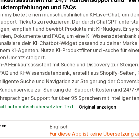
duktempfehlungen und FAQs
immy bietet einen menschenähnlichen KI-Live-Chat, um den
upport-Tickets zu reduzieren. Der durch ChatGPT unterstüt
gen, empfiehlt und bewirbt Produkte mit KI-Nudges. Er sync
linien, Dokumente und FAQs, um eine KI-Wissensdatenbank u
nalisiere dein KI-Chatbot-Widget passend zu deiner Marke
inem KI-Agenten. Nutze KI-Produktfilter und -suche für einen
en Umsatz steigert.
-AI-Einkaufsassistent mit Suche und Discovery zur Steige
FAQ und KI-Wissensdatenbank, erstellt aus Shopify-Seiten,
elligente Suche und Navigation zur Steigerung der Conversio
-Kundenservice zur Senkung der Support-Kosten und 24/7-A
rsprachiger Support für über 95 Sprachen mit intelligent
hält automatisch übersetzten Text
Original anzeigen
hen
Englisch
Für diese App ist keine Übersetzung 