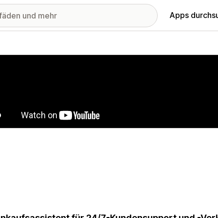
Apps durchs
stellte Bildergalerie
inkaufsassistent für 24/7-Kundensupport und -Ver