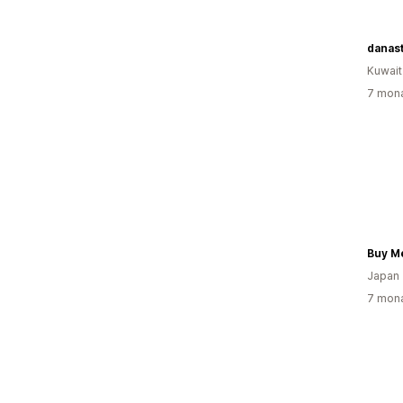
danas
Kuwait
7 mona
Buy M
Japan
7 mona