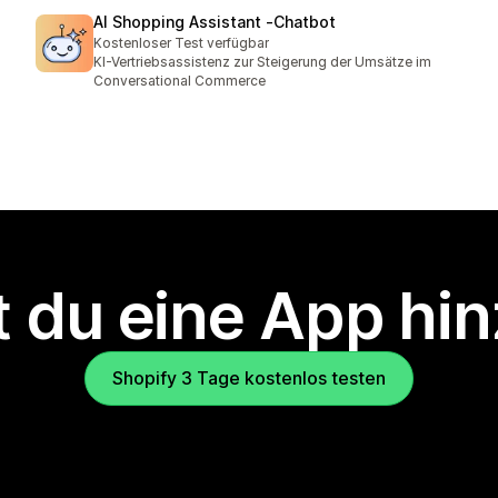
AI Shopping Assistant ‑Chatbot
Kostenloser Test verfügbar
KI-Vertriebsassistenz zur Steigerung der Umsätze im
Conversational Commerce
 du eine App hi
Shopify 3 Tage kostenlos testen