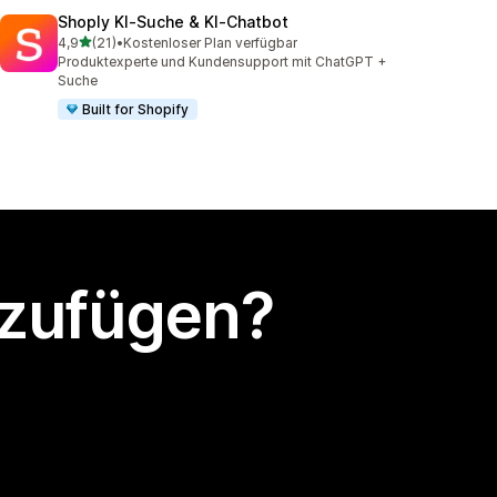
Shoply KI‑Suche & KI‑Chatbot
von 5 Sternen
4,9
(21)
•
Kostenloser Plan verfügbar
21 Rezensionen insgesamt
Produktexperte und Kundensupport mit ChatGPT +
Suche
Built for Shopify
nzufügen?