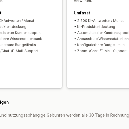
n.
Antworten.
t
Umfasst
KI-Antworten / Monat
2.500 KI-Antworten / Monat
duktentdeckung
KI-Produktentdeckung
tisierter Kundensupport
Automatisierter Kundensuppor
sbare Wissensdatenbank
Anpassbare Wissensdatenban
urierbare Budgetlimits
Konfigurierbare Budgetlimits
Chat-/E-Mail-Support
Zoom-/Chat-/E-Mail-Support
eigen
und nutzungsabhängige Gebühren werden alle 30 Tage in Rechnung g