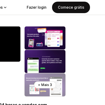
ps
Fazer login
Comece grátis
+ Mais 3
 24 horas e vendas com