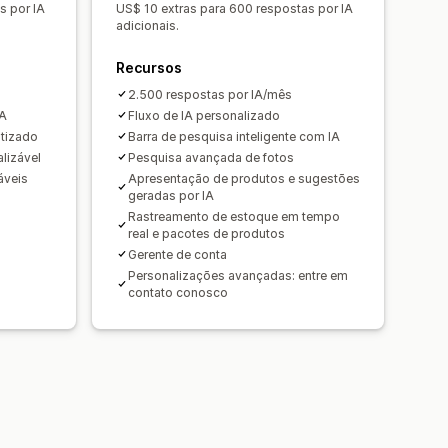
s por IA
US$ 10 extras para 600 respostas por IA
s de busca
adicionais.
Recursos
2.500 respostas por IA/mês
IA
Fluxo de IA personalizado
atizado
Barra de pesquisa inteligente com IA
lizável
Pesquisa avançada de fotos
áveis
Apresentação de produtos e sugestões
geradas por IA
Rastreamento de estoque em tempo
real e pacotes de produtos
Gerente de conta
Personalizações avançadas: entre em
contato conosco