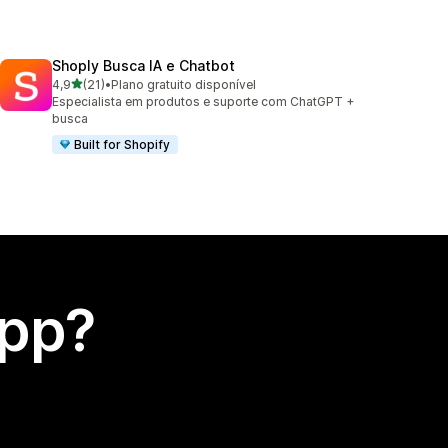
Shoply Busca IA e Chatbot
de 5 estrelas
4,9
(21)
•
Plano gratuito disponível
21 avaliações ao todo
Especialista em produtos e suporte com ChatGPT +
busca
Built for Shopify
app?