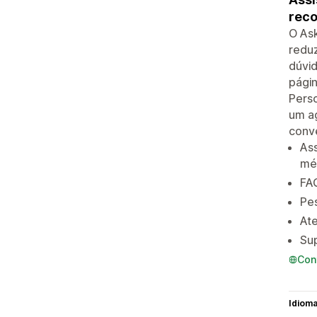
reco
O Ask
reduz
dúvid
págin
Perso
um ag
conve
Ass
mé
FAQ
Pes
Ate
Sup
Con
Idiom