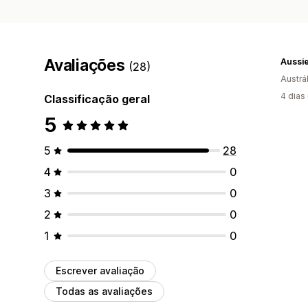
Avaliações
Aussie
(28)
Austrál
4 dias
Classificação geral
5
5
28
4
0
3
0
2
0
1
0
Escrever avaliação
Todas as avaliações