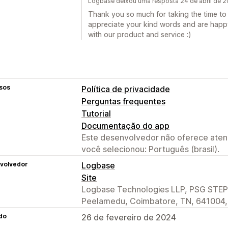
Logbase deixou uma resposta 24 de abril de 
Thank you so much for taking the time to
appreciate your kind words and are happy
with our product and service :)
sos
Política de privacidade
Perguntas frequentes
Tutorial
Documentação do app
Este desenvolvedor não oferece atend
você selecionou: Português (brasil).
volvedor
Logbase
Site
Logbase Technologies LLP, PSG STEP 
Peelamedu, Coimbatore, TN, 641004,
do
26 de fevereiro de 2024