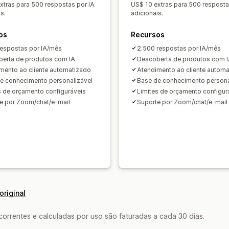
xtras para 500 respostas por IA
US$ 10 extras para 500 resposta
Insights de comportamento
Consulta
s.
adicionais.
os
Recursos
respostas por IA/mês
2.500 respostas por IA/mês
erta de produtos com IA
Descoberta de produtos com 
mento ao cliente automatizado
Atendimento ao cliente autom
e conhecimento personalizável
Base de conhecimento persona
s de orçamento configuráveis
Limites de orçamento configur
e por Zoom/chat/e-mail
Suporte por Zoom/chat/e-mail
original
rrentes e calculadas por uso são faturadas a cada 30 dias.