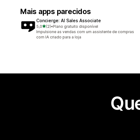
Mais apps parecidos
Concierge: AI Sales Associate
de 5 estrelas
5,0
(2)
•
Plano gratuito disponível
2 avaliações ao todo
Impulsione as vendas com um assistente de compras
com IA criado para a loja
Que