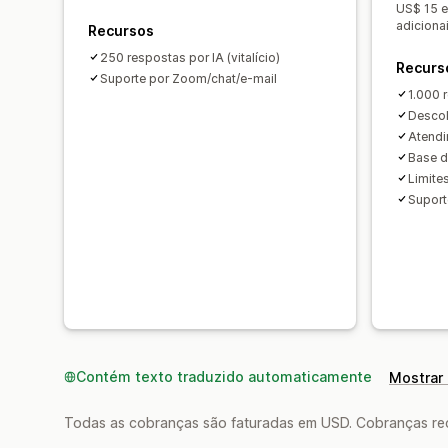
US$ 15 e
adicionai
Recursos
250 respostas por IA (vitalício)
Recurs
Suporte por Zoom/chat/e-mail
1.000 
Descob
Atendi
Base d
Limite
Suport
Contém texto traduzido automaticamente
Mostrar 
Todas as cobranças são faturadas em USD. Cobranças reco