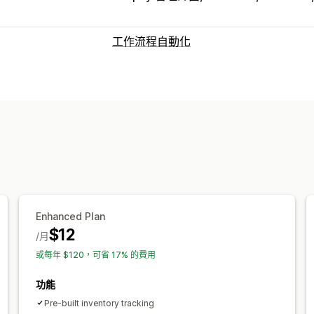
工作流程自動化
工作自動化
庫存量
退貨流程
銷售門檻
處理訂單
自訂
條件邏輯
自訂觸發條件
自動同步資料
Enhanced Plan
$12
/月
或每年 $120，可省 17% 的費用
功能
Pre-built inventory tracking