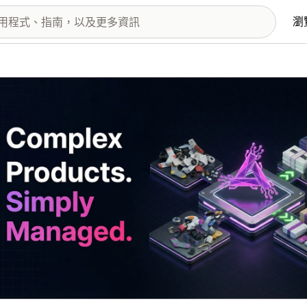
瀏
圖片圖庫