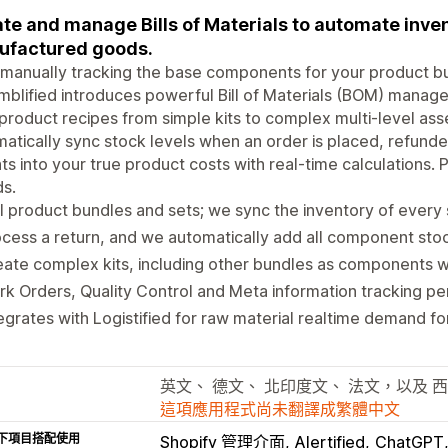
te and manage Bills of Materials to automate invent
ufactured goods.
manually tracking the base components for your product bu
blified introduces powerful Bill of Materials (BOM) managem
product recipes from simple kits to complex multi-level as
atically sync stock levels when an order is placed, refunde
hts into your true product costs with real-time calculations. 
s.
l product bundles and sets; we sync the inventory of every s
cess a return, and we automatically add all component stoc
ate complex kits, including other bundles as components wi
k Orders, Quality Control and Meta information tracking pe
egrates with Logistified for raw material realtime demand f
英文、 德文、 北印度文、 法文，以及 
這項應用程式尚未翻譯成繁體中文
下項目搭配使用
Shopify 管理介面
Alertified
ChatGPT