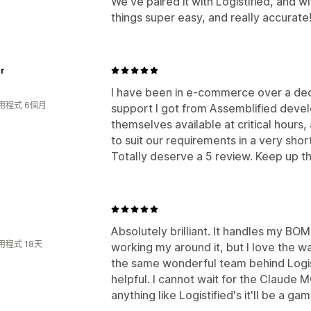
We've paired it with Logistified, and w
things super easy, and really accurate!!
er
I have been in e-commerce over a dec
用程式 6個月
support I got from Assemblified dev
themselves available at critical hour
to suit our requirements in a very shor
Totally deserve a 5 review. Keep up t
Absolutely brilliant. It handles my BOM
用程式 18天
working my around it, but I love the wa
the same wonderful team behind Logis
helpful. I cannot wait for the Claude M
anything like Logistified's it'll be a g