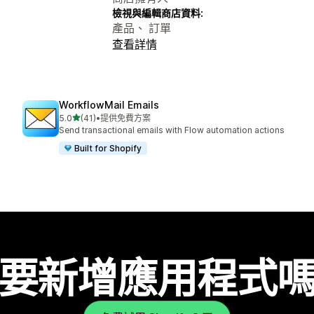
檢視與編輯商店資料:
產品、 訂單
查看詳情
WorkflowMail Emails
滿分 5 顆星
5.0
(41)
•
提供免費方案
共有 41 則評價
Send transactional emails with Flow automation actions
Built for Shopify
要新增應用程式