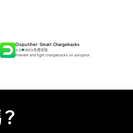
Disputifier: Smart Chargebacks
滿分 5 顆星
4.5
(80)
•
免費安裝
共有 80 則評價
Prevent and fight chargebacks on autopilot
嗎？