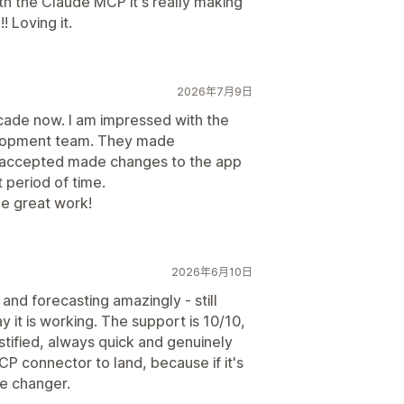
ith the Claude MCP it's really making
! Loving it.
2026年7月9日
ade now. I am impressed with the
elopment team. They made
s, accepted made changes to the app
t period of time.
he great work!
2026年6月10日
 and forecasting amazingly - still
y it is working. The support is 10/10,
tified, always quick and genuinely
CP connector to land, because if it's
ame changer.