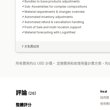
Bundles to base products adjustments
Sub-Assemblies for complex compositions
Material requirements & changes overview
Automated inventory adjustments
Automated refund & cancellation handling
Point of Sale and multi-location support
Material forecasting with Logistified
7 天免費試用
所有費用均以 USD 計價。 定期費用和依使用量計費方案，均以
評論
Neat
(26)
紐西蘭
使用應
整體評分