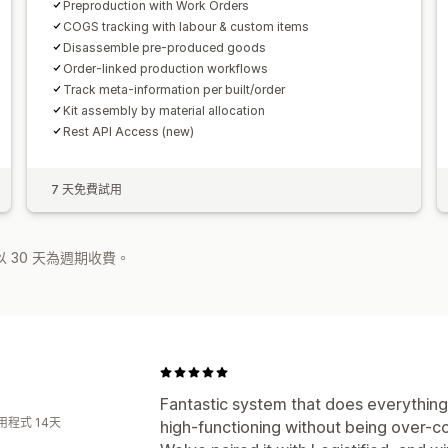
Preproduction with Work Orders
COGS tracking with labour & custom items
Disassemble pre-produced goods
Order-linked production workflows
Track meta-information per built/order
Kit assembly by material allocation
Rest API Access (new)
7 天免費試用
 30 天為週期收費。
Fantastic system that does everything w
用程式 14天
high-functioning without being over-c