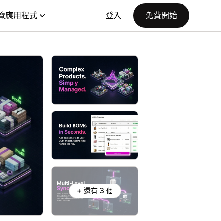
覽應用程式
登入
免費開始
+ 還有 3 個