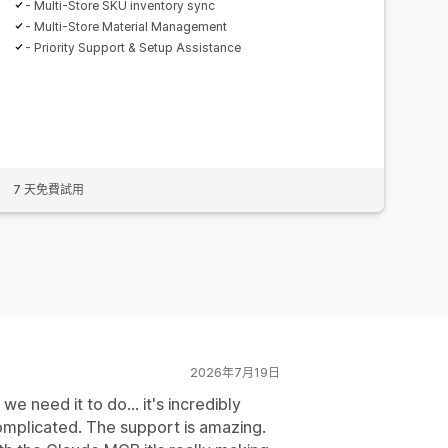
- Multi-Store SKU inventory sync
- Multi-Store Material Management
- Priority Support & Setup Assistance
7 天免費試用
2026年7月19日
e need it to do... it's incredibly
omplicated. The support is amazing.