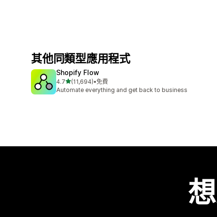
其他同類型應用程式
Shopify Flow
滿分 5 顆星
4.7
(11,694)
•
免費
共有 11694 則評價
Automate everything and get back to business
想