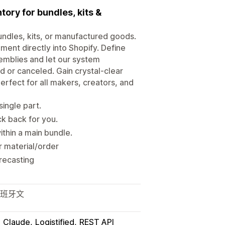
ory for bundles, kits &
ndles, kits, or manufactured goods.
ent directly into Shopify. Define
semblies and let our system
d or canceled. Gain crystal-clear
Perfect for all makers, creators, and
ingle part.
k back for you.
thin a main bundle.
r material/order
orecasting
西班牙文
Claude
Logistified
REST API