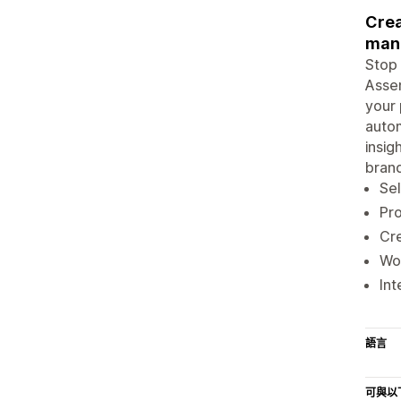
Crea
man
Stop 
Assem
your 
autom
insig
brand
Sel
Pro
Cre
Wor
Int
語言
可與以