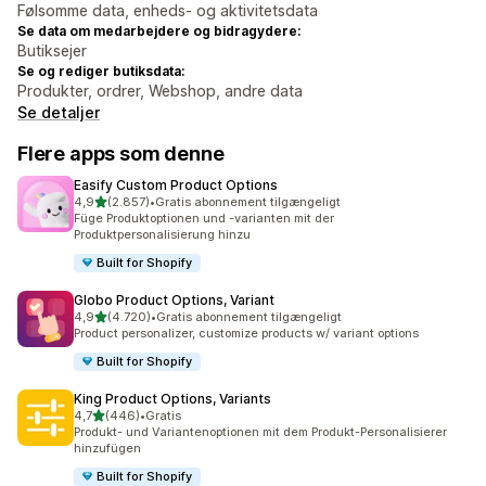
Følsomme data, enheds- og aktivitetsdata
Se data om medarbejdere og bidragydere:
Butiksejer
Se og rediger butiksdata:
Produkter, ordrer, Webshop, andre data
Se detaljer
Flere apps som denne
Easify Custom Product Options
ud af 5 stjerner
4,9
(2.857)
•
Gratis abonnement tilgængeligt
2857 anmeldelser i alt
Füge Produktoptionen und -varianten mit der
Produktpersonalisierung hinzu
Built for Shopify
Globo Product Options, Variant
ud af 5 stjerner
4,9
(4.720)
•
Gratis abonnement tilgængeligt
4720 anmeldelser i alt
Product personalizer, customize products w/ variant options
Built for Shopify
King Product Options, Variants
ud af 5 stjerner
4,7
(446)
•
Gratis
446 anmeldelser i alt
Produkt- und Variantenoptionen mit dem Produkt-Personalisierer
hinzufügen
Built for Shopify