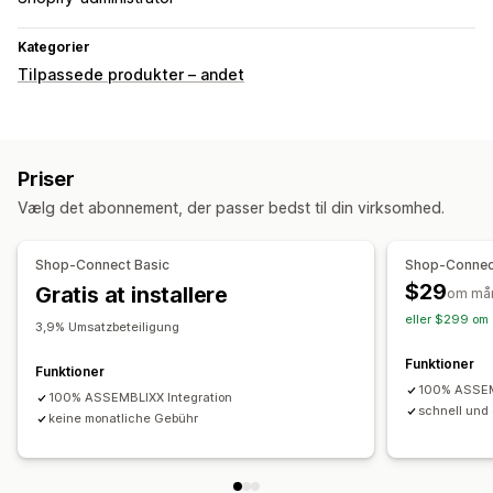
Kategorier
Tilpassede produkter – andet
Priser
Vælg det abonnement, der passer bedst til din virksomhed.
Shop-Connect Basic
Shop-Connec
$29
Gratis at installere
om må
eller $299 om 
3,9% Umsatzbeteiligung
Funktioner
Funktioner
100% ASSEM
100% ASSEMBLIXX Integration
schnell und 
keine monatliche Gebühr