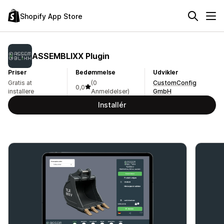
Shopify App Store
ASSEMBLIXX Plugin
Priser
Bedømmelse
Udvikler
Gratis at
(0
CustomConfig
0,0
installere
Anmeldelser)
GmbH
Installér