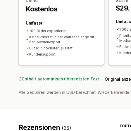
Demo
Starter
$29
Kostenlos
/
Umfass
Umfasst
1.000 B
100 Bilder exportieren
Priorit
Keine Priorität in der Warteschlange für
Medie
den Medienexport
Bilder 
Bilder in höchster Qualität
Kunde
Kundensupport
Enthält automatisch übersetzten Text
Original anz
Alle Gebühren werden in USD berechnet. Wiederkehrende 
Rezensionen
TOPT
(26)