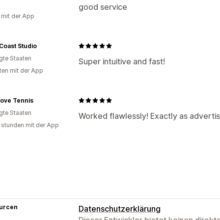
good service
g mit der App
Coast Studio
igte Staaten
Super intuitive and fast!
ten mit der App
Love Tennis
igte Staaten
Worked flawlessly! Exactly as adverti
 stunden mit der App
urcen
Datenschutzerklärung
Dieser Entwickler bietet keinen direk