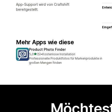
App-Support wird von Craftshift
Entwic
bereitgestellt.
Eingef
Mehr Apps wie diese
Product Photo Finder
von 5 Sternen
5,0
(5)
•
Kostenlose Installation
5 Rezensionen insgesamt
Professionelle Produktfotos für Markenprodukte in
großen Mengen finden
Möchtest