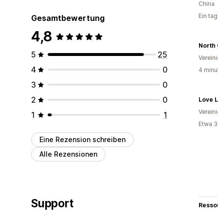
China
Ein ta
Gesamtbewertung
4,8
North 
5
25
Verein
4
0
4 minu
3
0
2
0
Love 
Verein
1
1
Etwa 3
Eine Rezension schreiben
Alle Rezensionen
Support
Resso