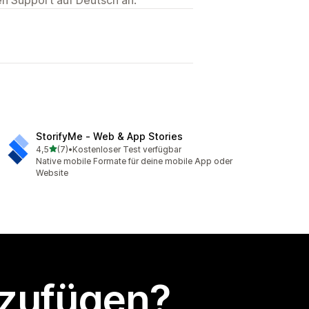
StorifyMe ‑ Web & App Stories
von 5 Sternen
4,5
(7)
•
Kostenloser Test verfügbar
7 Rezensionen insgesamt
Native mobile Formate für deine mobile App oder
Website
nzufügen?