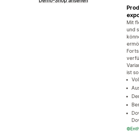
Demo-Shop ansehen
Prod
expo
Mit f
und s
könne
ermög
Forts
verfü
Varia
ist s
Vol
Aus
Der
Ben
Do
Do
Ent