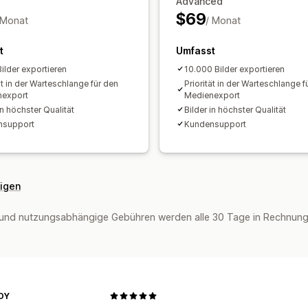
Advanced
$69
 Monat
/ Monat
t
Umfasst
ilder exportieren
10.000 Bilder exportieren
ät in der Warteschlange für den
Priorität in der Warteschlange f
nexport
Medienexport
in höchster Qualität
Bilder in höchster Qualität
nsupport
Kundensupport
eigen
und nutzungsabhängige Gebühren werden alle 30 Tage in Rechnung g
OY