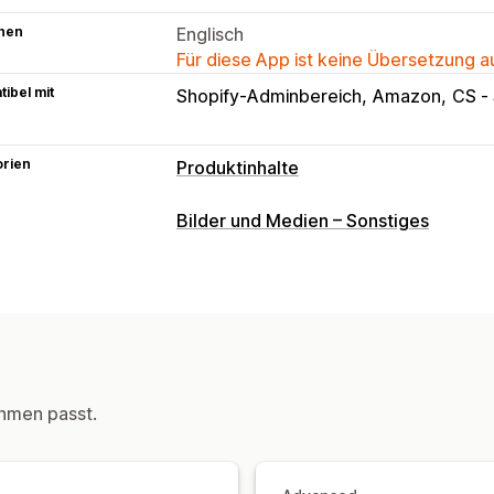
hen
Englisch
Für diese App ist keine Übersetzung 
ibel mit
Shopify-Adminbereich
Amazon
CS ‑
orien
Produktinhalte
Inhaltsarten
Bilder und Medien – Sonstiges
Titel
Bilder
Varianten
Social-Media
Erstellung von Inhalten
Import und Export
hmen passt.