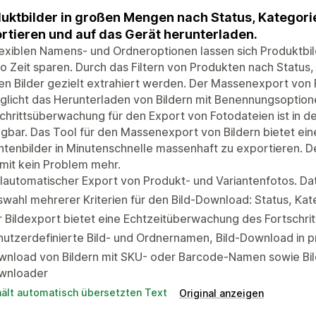
uktbilder in großen Mengen nach Status, Kategori
rtieren und auf das Gerät herunterladen.
lexiblen Namens- und Ordneroptionen lassen sich Produktbi
o Zeit sparen. Durch das Filtern von Produkten nach Status
n Bilder gezielt extrahiert werden. Der Massenexport von
licht das Herunterladen von Bildern mit Benennungsoptione
chrittsüberwachung für den Export von Fotodateien ist in d
gbar. Das Tool für den Massenexport von Bildern bietet ein
ntenbilder in Minutenschnelle massenhaft zu exportieren. 
omit kein Problem mehr.
lautomatischer Export von Produkt- und Variantenfotos. Da
wahl mehrerer Kriterien für den Bild-Download: Status, Ka
 Bildexport bietet eine Echtzeitüberwachung des Fortschri
utzerdefinierte Bild- und Ordnernamen, Bild-Download in 
wnload von Bildern mit SKU- oder Barcode-Namen sowie Bil
wnloader
hält automatisch übersetzten Text
Original anzeigen