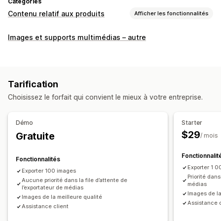
Catégories
Contenu relatif aux produits
Afficher les fonctionnalités
Types de contenus
Images et supports multimédias – autre
Titres
Images
Variantes
Publications sur les médias sociaux
Création de contenu
Tarification
Importation et exportation
Choisissez le forfait qui convient le mieux à votre entreprise.
Démo
Starter
$29
Gratuite
/ mois
Fonctionnalit
Fonctionnalités
Exporter 1 
Exporter 100 images
Priorité dans
Aucune priorité dans la file d’attente de
médias
l’exportateur de médias
Images de la
Images de la meilleure qualité
Assistance c
Assistance client