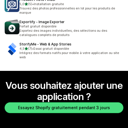
étoile(s) sur 5
5,0
(5)
•
Installation gratuite
5 avis au total
Trouvez des photos professionnelles en lot pour les produits de
marque
Exportify ‑ Image Exporter
Forfait gratuit disponible
Exportez des images individuelles, des sélections ou des
catalogues complets de produits
StorifyMe ‑ Web & App Stories
étoile(s) sur 5
4,5
(7)
•
Essai gratuit disponible
7 avis au total
Intégrez des formats natifs pour mobile à votre application ou site
web
Vous souhaitez ajouter une
application ?
Essayez Shopify gratuitement pendant 3 jours