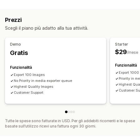
Creazione di contenuti
Importazione ed esportazione
Prezzi
Scegli il piano più adatto alla tua attività.
Demo
Starter
$29
Gratis
/mese
Funzionalità
Funzionalità
Export 1000
Export 100 Images
Priority in 
No Priority in media exporter queue
Highest Qua
Highest Quality Images
Customer Su
Customer Support
Tutte le spese sono fatturate in USD. Per gli addebiti ricorrenti e le spese
basate sull’utilizzo ricevi una fattura ogni 30 giorni.