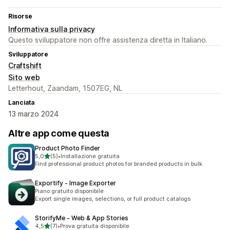
Risorse
Informativa sulla privacy
Questo sviluppatore non offre assistenza diretta in Italiano.
Sviluppatore
Craftshift
Sito web
Letterhout, Zaandam, 1507EG, NL
Lanciata
13 marzo 2024
Altre app come questa
Product Photo Finder
stelle su 5
5,0
(5)
•
Installazione gratuita
5 recensioni totali
Find professional product photos for branded products in bulk
Exportify ‑ Image Exporter
Piano gratuito disponibile
Export single images, selections, or full product catalogs
StorifyMe ‑ Web & App Stories
stelle su 5
4,5
(7)
•
Prova gratuita disponibile
7 recensioni totali