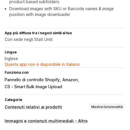
product based subfolders
Download images with SKU or Barcode names & image
position with image downloader
App più diffuse tra i negozi simili al tuo
Con sede negli Stati Uniti
Lingue
Inglese
Questa app non è disponibile in Italiano
Funziona con
Pannello di controllo Shopify
Amazon
CS ‑ Smart Bulk Image Upload
Categorie
Contenuti relativi ai prodotti
Mostra funzionalità
Tipi di contenuti
Immagini e contenuti multimediali - Altro
Titoli
Immagini
Varianti
Post per social media