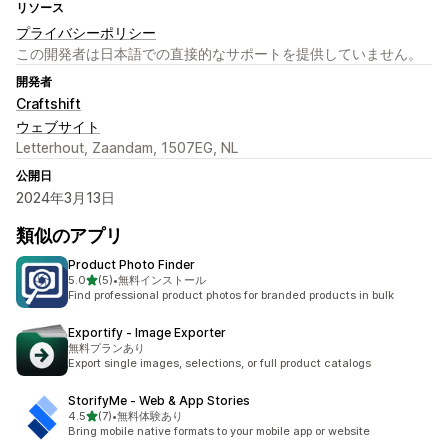
リソース
プライバシーポリシー
この開発者は日本語での直接的なサポートを提供していません。
開発者
Craftshift
ウェブサイト
Letterhout, Zaandam, 1507EG, NL
公開日
2024年3月13日
類似のアプリ
Product Photo Finder
5つ星中
5.0
(5)
•
無料インストール
合計レビュー数：5件
Find professional product photos for branded products in bulk
Exportify ‑ Image Exporter
無料プランあり
Export single images, selections, or full product catalogs
StorifyMe ‑ Web & App Stories
5つ星中
4.5
(7)
•
無料体験あり
合計レビュー数：7件
Bring mobile native formats to your mobile app or website