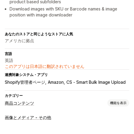
product based subfolders
Download images with SKU or Barcode names & image
position with image downloader
あなたのストアと同じようなストアに人気
アメリカに拠点
言語
英語
このアプリは日本語に翻訳されていません
連携対象システム・アプリ
Shopify管理者ページ
Amazon
CS ‑ Smart Bulk Image Upload
カテゴリー
商品コンテンツ
機能を表示
コンテンツタイプ
画像とメディア - その他
タイトル
画像
バリエーション
SNS投稿