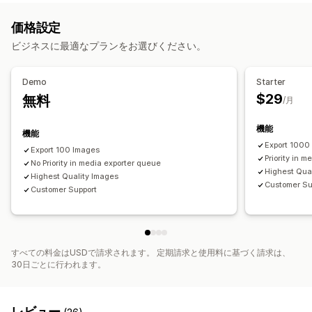
コンテンツ作成
インポートとエクスポート
価格設定
ビジネスに最適なプランをお選びください。
Demo
Starter
$29
無料
/月
機能
機能
Export 1000
Export 100 Images
Priority in 
No Priority in media exporter queue
Highest Qua
Highest Quality Images
Customer Su
Customer Support
すべての料金はUSDで請求されます。 定期請求と使用料に基づく請求は、
30日ごとに行われます。
レビュー