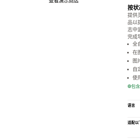
查看演示商店
按状
提供
品以
志中
完成
全
在
图
自
使
包含
语言
适配以