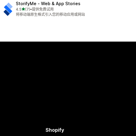
StorifyMe ‑ Web & App Stories
星（满分 5 星）
4.5
(7)
•
提供免费试用
总共 7 条评论
将移动端原生格式引入您的移动应用或网站
Shopify