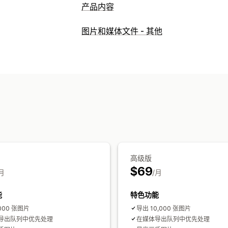
产品内容
内容类型
图片和媒体文件 - 其他
标题
图片
多属性
社交媒体帖子
内容创作
导入和导出
高级版
$69
月
/月
能
特色功能
,000 张图片
导出 10,000 张图片
导出队列中优先处理
在媒体导出队列中优先处理