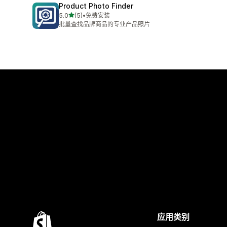
Product Photo Finder
星（满分 5 星）
5.0
(5)
•
免费安装
总共 5 条评论
批量查找品牌商品的专业产品照片
应用类别