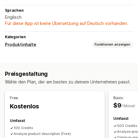
Sprachen
Englisch
Für diese App ist keine Übersetzung auf Deutsch vorhanden.
Kategorien
Produktinhalte
Funktionen anzeigen
Inhaltsarten
Beschreibungen
Titel
SEO-Beschreibungen
SEO-Titel
Preisgestaltung
Alt-Text
Tags
Varianten
FAQs
Wähle den Plan, der am besten zu deinem Unternehmen passt.
Erstellung von Inhalten
KI-Generierung
Bildbearbeitung
Tonfall und Stil
Free
Basic
Mehrere Sprachen
Übersetzung
Massenbearbeitung
$9
Kostenlos
/ Monat
SEO
Umfasst
Umfasst
Keyword-Recherche
SEO-Audits
500 Credits
100 Credits
Analyze prod
Analyze product description (Free)
Optimize pro