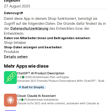
Eingeführt
27. August 2025
Datenzugriff
Damit diese App in deinem Shop funktioniert, benötigt sie
Zugriff auf die folgenden Daten. Die Gründe dafür findest du in
der
Datenschutzerklärung
des Entwicklers bzw. der
Entwicklerin.
Daten von Mitarbeiter:innen und Beitragenden einsehen:
Shop-Inhaber
Shop-Daten anzeigen und bearbeiten:
Produkte
Details sehen
Mehr Apps wie diese
ChatGPT AI Product Description
von 5 Sternen
4,9
(458)
•
Kostenloser Plan verfügbar
458 Rezensionen insgesamt
Generate SEO Friendly Product Descriptions With ChatGPT - Bulk
Built for Shopify
Cloud: Claude Ai Assistant
von 5 Sternen
1,0
(1)
•
Kostenlose Installation
1 Rezensionen insgesamt
Claude to fix SEO and write content, automate with Claude ai