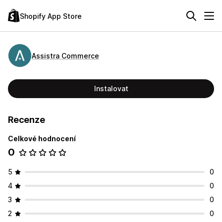
Shopify App Store
Assistra Commerce
Instalovat
Recenze
Celkové hodnocení
0
5
0
4
0
3
0
2
0