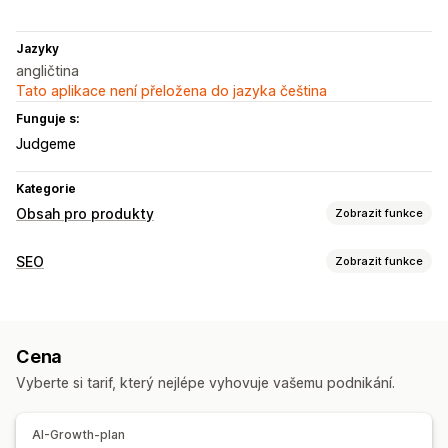
Jazyky
angličtina
Tato aplikace není přeložena do jazyka čeština
Funguje s:
Judgeme
Kategorie
Obsah pro produkty
Zobrazit funkce
Typy obsahu
SEO
Zobrazit funkce
Popisy
Názvy
Popisy SEO
Názvy SEO
Obrázky
Nástroje SEO
Nejčastější dotazy
Příspěvky na sociálních sítích
Recenze
Generování pomocí umělé inteligence
Vytváření obsahu
Cena
Optimalizace obsahu
Automatizace
Generování pomocí umělé inteligence
Vyberte si tarif, který nejlépe vyhovuje vašemu podnikání.
Sledování výkonu
SEO
Vykazování
Analýza obsahu
AI-Growth-plan
SEO blogů
Audity SEO