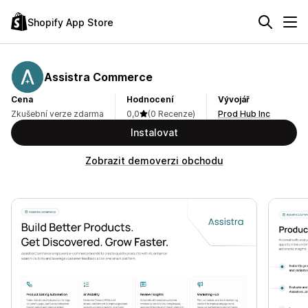
Shopify App Store
Assistra Commerce
Cena
Hodnocení
Vývojář
Zkušební verze zdarma
0,0
(0 Recenze)
Prod Hub Inc
Instalovat
Zobrazit demoverzi obchodu