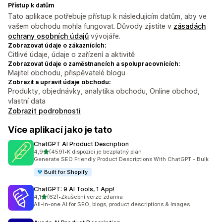
Přístup k datům
Tato aplikace potřebuje přístup k následujícím datům, aby ve
vašem obchodu mohla fungovat. Důvody zjistíte v
zásadách
ochrany osobních údajů
vývojáře.
Zobrazovat údaje o zákaznících:
Citlivé údaje, údaje o zařízení a aktivitě
Zobrazovat údaje o zaměstnancích a spolupracovnících:
Majitel obchodu, přispěvatelé blogu
Zobrazit a upravit údaje obchodu:
Produkty, objednávky, analytika obchodu, Online obchod,
vlastní data
Zobrazit podrobnosti
Více aplikací jako je tato
ChatGPT AI Product Description
z 5 hvězd
4,9
(459)
•
K dispozici je bezplatný plán
Celkový počet recenzí: 459
Generate SEO Friendly Product Descriptions With ChatGPT - Bulk
Built for Shopify
ChatGPT: 9 AI Tools, 1 App!
z 5 hvězd
4,1
(62)
•
Zkušební verze zdarma
Celkový počet recenzí: 62
All-in-one AI for SEO, blogs, product descriptions & Images