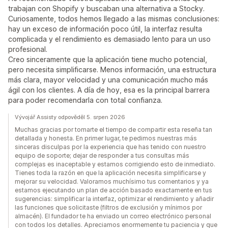
trabajan con Shopify y buscaban una alternativa a Stocky.
Curiosamente, todos hemos llegado a las mismas conclusiones:
hay un exceso de información poco útil, la interfaz resulta
complicada y el rendimiento es demasiado lento para un uso
profesional.
Creo sinceramente que la aplicación tiene mucho potencial,
pero necesita simplificarse. Menos información, una estructura
más clara, mayor velocidad y una comunicación mucho más
ágil con los clientes. A día de hoy, esa es la principal barrera
para poder recomendarla con total confianza.
Vývojář Assisty odpověděl 5. srpen 2026
Muchas gracias por tomarte el tiempo de compartir esta reseña tan
detallada y honesta. En primer lugar, te pedimos nuestras más
sinceras disculpas por la experiencia que has tenido con nuestro
equipo de soporte; dejar de responder a tus consultas más
complejas es inaceptable y estamos corrigiendo esto de inmediato.
Tienes toda la razón en que la aplicación necesita simplificarse y
mejorar su velocidad. Valoramos muchísimo tus comentarios y ya
estamos ejecutando un plan de acción basado exactamente en tus
sugerencias: simplificar la interfaz, optimizar el rendimiento y añadir
las funciones que solicitaste (filtros de exclusión y mínimos por
almacén). El fundador te ha enviado un correo electrónico personal
con todos los detalles. Apreciamos enormemente tu paciencia y que