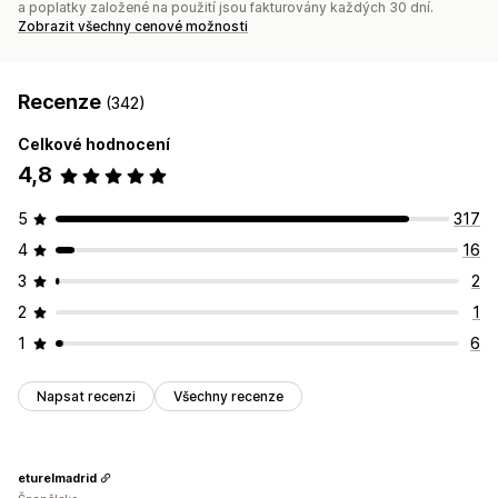
a poplatky založené na použití jsou fakturovány každých 30 dní.
Zobrazit všechny cenové možnosti
Recenze
(342)
Celkové hodnocení
4,8
5
317
4
16
3
2
2
1
1
6
Napsat recenzi
Všechny recenze
eturelmadrid