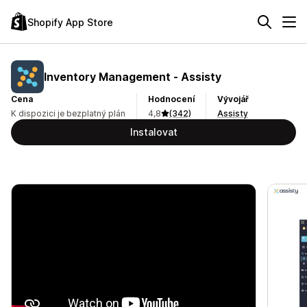
Shopify App Store
Inventory Management ‑ Assisty
Cena
Hodnocení
Vývojář
K dispozici je bezplatný plán
4,8
(342)
Assisty
Instalovat