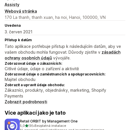
Assisty
Webová stránka
170 La thanh, thanh xuan, ha noi, Hanoi, 100000, VN
Uvedena
3. červen 2021
Přístup k datům
Tato aplikace potřebuje přístup k následujícím datům, aby ve
vašem obchodu mohla fungovat. Důvody zjistíte v
zásadách
ochrany osobních údajů
vývojáře.
Zobrazovat údaje o zákaznících:
Citlivé údaje, údaje o zařízení a aktivitě
Zobrazovat údaje o zaměstnancích a spolupracovnících:
Majitel obchodu
Zobrazit a upravit údaje obchodu:
Zákazníci, produkty, objednávky, marketing, Shopify
Payments
Zobrazit podrobnosti
Více aplikací jako je tato
Retail ORBIT by Management One
z 5 hvězd
5,0
(9)
•
Bezplatná instalace
Celkový počet recenzí: 9