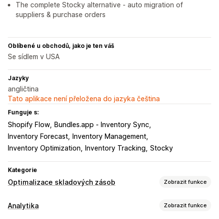
The complete Stocky alternative - auto migration of
suppliers & purchase orders
Oblíbené u obchodů, jako je ten váš
Se sídlem v USA
Jazyky
angličtina
Tato aplikace není přeložena do jazyka čeština
Funguje s:
Shopify Flow
Bundles.app ‑ Inventory Sync
Inventory Forecast
Inventory Management
Inventory Optimization
Inventory Tracking
Stocky
Kategorie
Optimalizace skladových zásob
Zobrazit funkce
Správa skladových zásob
Analytika
Zobrazit funkce
Sledování skladových zásob
Více lokalit
Jednotky SKU