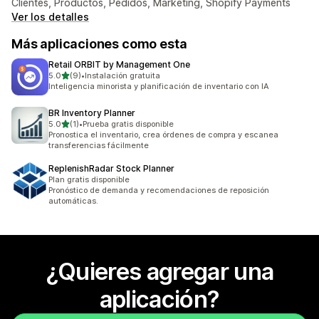
Clientes, Productos, Pedidos, Marketing, Shopify Payments
Ver los detalles
Más aplicaciones como esta
Retail ORBIT by Management One
de 5 estrellas
5.0
(9)
•
Instalación gratuita
9 reseñas en total
Inteligencia minorista y planificación de inventario con IA
BR Inventory Planner
de 5 estrellas
5.0
(1)
•
Prueba gratis disponible
1 reseñas en total
Pronostica el inventario, crea órdenes de compra y escanea
transferencias fácilmente
ReplenishRadar Stock Planner
Plan gratis disponible
Pronóstico de demanda y recomendaciones de reposición
automáticas.
¿Quieres agregar una
aplicación?