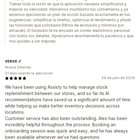
Tienes toda la razón en que la aplicación necesita simplificarse y
mejorar su velocidad. Valoramos muchísimo tus comentarios y ya
estamos ejecutando un plan de acción basado exactamente en tus
sugerencias: simplificar la interfaz, optimizar el rendimiento y añadir
las funciones que solicitaste (filtros de exclusión y mínimos por
almacén). El fundador te ha enviado un correo electrónico personal
con todos los detalles. Apreciamos enormemente tu paciencia y que
nos ayudes a ser mejores.
VERGE
Nueva Zelanda
21 días usando la aplicación
29 de julio de 2026
We have been using Assisty to help manage stock
replenishment between our stores, and so far its AI
recommendations have saved us a significant amount of time
while helping us make better inventory decisions across
locations.
Customer service has also been outstanding. Alex has been
incredibly helpful throughout the process. Booking an
onboarding session was quick and easy, and he has always
been available whenever we've had questions.