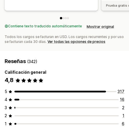
Prueba gratis 
Contiene texto traducido automáticamente
Mostrar original
Todos los cargos se facturan en USD. Los cargos recurrentes y por uso
se facturan cada 30 días.
Ver todas las opciones de precios
Reseñas
(342)
Calificación general
4,8
5
317
4
16
3
2
2
1
1
6