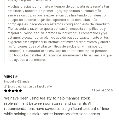
Assisty a répondu 5 août 2026
Muchas gracias por tomarte el tiempo de compartir esta reseña tan
detallada y honesta. En primer lugar, te pedimos nuestras más
sinceras disculpas por la experiencia que has tenido con nuestro
equipo de soporte; dejar de responder a tus consultas más
complejas es inaceptable y estamos corrigiendo esto de inmediato.
Tienes toda la razón en que la aplicación necesita simplificarse y
mejorar su velocidad. Valoramos muchísimo tus comentarios y ya
estamos ejecutando un plan de acción basado exactamente en tus
sugerencias: simplificar la interfaz, optimizar el rendimiento y añadir
las funciones que solicitaste (filtros de exclusión y mínimos por
almacén). El fundador te ha enviado un correo electrónico personal
con todos los detalles. Apreciamos enormemente tu paciencia y que
nos ayudes a ser mejores.
VERGE
Nouvelle-Zélande
21 jours d’utilisation de l’application
29 juillet 2026
We have been using Assisty to help manage stock
replenishment between our stores, and so far its AI
recommendations have saved us a significant amount of time
while helping us make better inventory decisions across