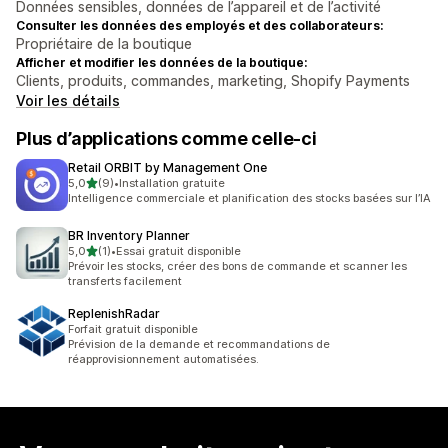
Données sensibles, données de l’appareil et de l’activité
Consulter les données des employés et des collaborateurs:
Propriétaire de la boutique
Afficher et modifier les données de la boutique:
Clients, produits, commandes, marketing, Shopify Payments
Voir les détails
Plus d’applications comme celle-ci
Retail ORBIT by Management One
étoile(s) sur 5
5,0
(9)
•
Installation gratuite
9 avis au total
Intelligence commerciale et planification des stocks basées sur l’IA
BR Inventory Planner
étoile(s) sur 5
5,0
(1)
•
Essai gratuit disponible
1 avis au total
Prévoir les stocks, créer des bons de commande et scanner les
transferts facilement
ReplenishRadar
Forfait gratuit disponible
Prévision de la demande et recommandations de
réapprovisionnement automatisées.