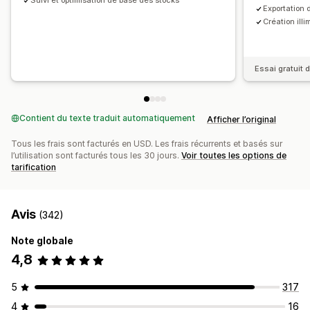
Suivi et optimisation de base des stocks
Exportation 
Prévisions
Planification des rapports
Notifications
Informations
Notifications par e-mail
Création ill
Analyses de données
Essai gratuit d
Contient du texte traduit automatiquement
Afficher l’original
Tous les frais sont facturés en USD. Les frais récurrents et basés sur
l’utilisation sont facturés tous les 30 jours.
Voir toutes les options de
tarification
Avis
(342)
Note globale
4,8
5
317
4
16