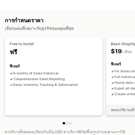
พฤติกรรมของลูกค้า
การเติมสต็อกสินค้า
การโอนสต็อกสินค้า
การวางแผนสินค้าคงคลัง
การแบ่งกลุ่ม
มูลค่าตลอดอายุการใช้งาน (LTV)
การจัดการคำสั่งซื้อ
การกำหนดราคา
การวิเคราะห์ความภักดี
คำสั่งซื้อ
เลือกแผนที่เหมาะกับธุรกิจของคุณที่สุด
การตลาดและการขาย
การแจ้งเตือนและการวิเคราะห์
ข้อมูลเชิงลึกจาก AI
ข้อมูลเชิงลึกด้านผลกำไร
การติดตามการซื้อ
Free to install
Basic Shopif
การแจ้งเตือนการเติมสต็อกสินค้า
การแจ้งเตือนการเติมสินค้า
$19
ฟรี
ภาพและรายงาน
/ เดือน
การแจ้งเตือนสต็อกสินค้าต่ำ
การแจ้งเตือนหมดสต็อก
แดชบอร์ดการวิเคราะห์
แดชบอร์ดที่กำหนดเอง
การแจ้งเตือนเกณฑ์
รายงานที่กำหนดเอง
ข้อมูลเชิงลึก
ฟีเจอร์
ฟีเจอร์
รายงานแบบหลายร้านค้า
รายงานที่กำหนดเอง
การส่งออกข้อมูล
การแจ้งเตือนทางอีเมล
การวิเคราะห์
For stores o
6 months of Sales historical
การวิเคราะห์ในอดีต
การพยากรณ์
กำหนดเวลารายงาน
Full historic
Comprehensive Sales Reporting
การแจ้งเตือน
Hourly data
Basic Inventory Tracking & Optimization
Export all da
Create unlim
ทดลองใช้งานฟรี 
ค่าบริการทั้งหมดจะเรียกเก็บเป็น USD ค่าบริการที่เกิดขึ้นประจำและตามการใช้