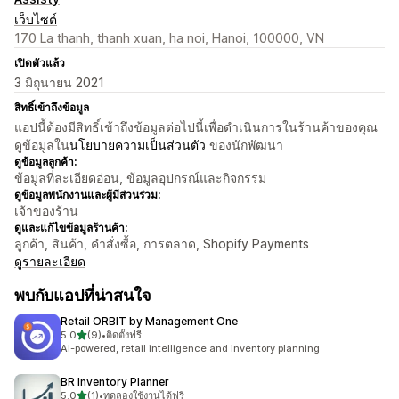
เว็บไซต์
170 La thanh, thanh xuan, ha noi, Hanoi, 100000, VN
เปิดตัวแล้ว
3 มิถุนายน 2021
สิทธิ์เข้าถึงข้อมูล
แอปนี้ต้องมีสิทธิ์เข้าถึงข้อมูลต่อไปนี้เพื่อดำเนินการในร้านค้าของคุณ
ดูข้อมูลใน
นโยบายความเป็นส่วนตัว
ของนักพัฒนา
ดูข้อมูลลูกค้า:
ข้อมูลที่ละเอียดอ่อน, ข้อมูลอุปกรณ์และกิจกรรม
ดูข้อมูลพนักงานและผู้มีส่วนร่วม:
เจ้าของร้าน
ดูและแก้ไขข้อมูลร้านค้า:
ลูกค้า, สินค้า, คำสั่งซื้อ, การตลาด, Shopify Payments
ดูรายละเอียด
พบกับแอปที่น่าสนใจ
Retail ORBIT by Management One
เต็ม 5 ดาว
5.0
(9)
•
ติดตั้งฟรี
ทั้งหมด 9 รีวิว
AI-powered, retail intelligence and inventory planning
BR Inventory Planner
เต็ม 5 ดาว
5.0
(1)
•
ทดลองใช้งานได้ฟรี