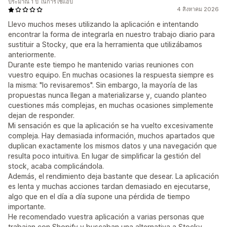
ประมาณ 1 ปี ในการใช้แอป
4 สิงหาคม 2026
Llevo muchos meses utilizando la aplicación e intentando
encontrar la forma de integrarla en nuestro trabajo diario para
sustituir a Stocky, que era la herramienta que utilizábamos
anteriormente.
Durante este tiempo he mantenido varias reuniones con
vuestro equipo. En muchas ocasiones la respuesta siempre es
la misma: "lo revisaremos". Sin embargo, la mayoría de las
propuestas nunca llegan a materializarse y, cuando planteo
cuestiones más complejas, en muchas ocasiones simplemente
dejan de responder.
Mi sensación es que la aplicación se ha vuelto excesivamente
compleja. Hay demasiada información, muchos apartados que
duplican exactamente los mismos datos y una navegación que
resulta poco intuitiva. En lugar de simplificar la gestión del
stock, acaba complicándola.
Además, el rendimiento deja bastante que desear. La aplicación
es lenta y muchas acciones tardan demasiado en ejecutarse,
algo que en el día a día supone una pérdida de tiempo
importante.
He recomendado vuestra aplicación a varias personas que
trabajan con Shopify y buscaban una alternativa a Stocky.