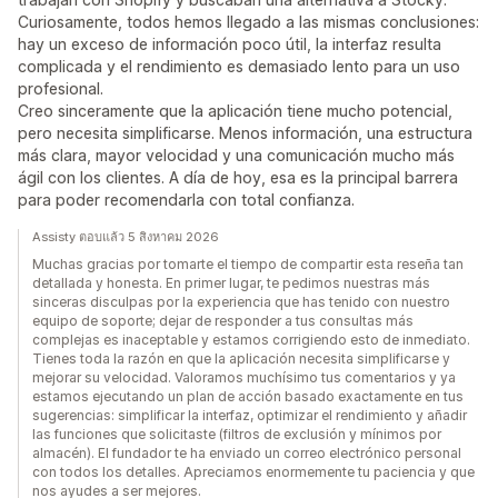
Curiosamente, todos hemos llegado a las mismas conclusiones:
hay un exceso de información poco útil, la interfaz resulta
complicada y el rendimiento es demasiado lento para un uso
profesional.
Creo sinceramente que la aplicación tiene mucho potencial,
pero necesita simplificarse. Menos información, una estructura
más clara, mayor velocidad y una comunicación mucho más
ágil con los clientes. A día de hoy, esa es la principal barrera
para poder recomendarla con total confianza.
Assisty ตอบแล้ว 5 สิงหาคม 2026
Muchas gracias por tomarte el tiempo de compartir esta reseña tan
detallada y honesta. En primer lugar, te pedimos nuestras más
sinceras disculpas por la experiencia que has tenido con nuestro
equipo de soporte; dejar de responder a tus consultas más
complejas es inaceptable y estamos corrigiendo esto de inmediato.
Tienes toda la razón en que la aplicación necesita simplificarse y
mejorar su velocidad. Valoramos muchísimo tus comentarios y ya
estamos ejecutando un plan de acción basado exactamente en tus
sugerencias: simplificar la interfaz, optimizar el rendimiento y añadir
las funciones que solicitaste (filtros de exclusión y mínimos por
almacén). El fundador te ha enviado un correo electrónico personal
con todos los detalles. Apreciamos enormemente tu paciencia y que
nos ayudes a ser mejores.