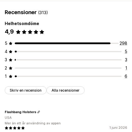
Recensioner
(313)
Helhetsomdöme
4,9
5
298
4
5
3
3
2
1
1
6
Skriv en recension
Alla recensioner
Flashbang Holsters
USA
Mer än ett år användning av appen
1 juni 2026