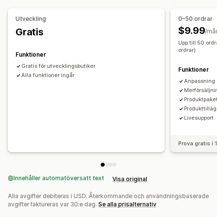
Priser som du kan ange
Merförsäljning
Fasta priser
Kvantitetsbaserade priser
Utveckling
0–50 ordrar
Produktrekommendationer
Köp mer, spara mer
Stegvisa mängdrabatter
Rabatter
Volymrabatter
$9.99
Gratis
/må
Sådant som ofta köps tillsammans
Leveransfält
Rabattbelopp
Procentuella rabatter
Upp till 50 ord
Kvantitetsbaserade belöningar
Gratis gåvor
Massrabatter
ordrar)
Rabatter på hela varukorgen
Fri frakt
Funktioner
Köp två, betala för en
Anpassad prissättning
Gratis för utvecklingsbutiker
Kassaanpassning
Funktioner
Alla funktioner ingår
Anpassade anteckningar
Automatiska rabatter
Anpassning 
Merförsäljni
Merförsäljning med ett klick
Flera språk
Produktpake
Produkttillä
Livesupport
Prova gratis i
Innehåller automatöversatt text
Visa original
Alla avgifter debiteras i USD. Återkommande och användningsbaserade
avgifter faktureras var 30:e dag.
Se alla prisalternativ