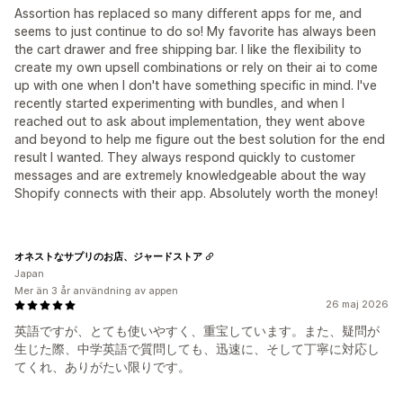
Assortion has replaced so many different apps for me, and
seems to just continue to do so! My favorite has always been
the cart drawer and free shipping bar. I like the flexibility to
create my own upsell combinations or rely on their ai to come
up with one when I don't have something specific in mind. I've
recently started experimenting with bundles, and when I
reached out to ask about implementation, they went above
and beyond to help me figure out the best solution for the end
result I wanted. They always respond quickly to customer
messages and are extremely knowledgeable about the way
Shopify connects with their app. Absolutely worth the money!
オネストなサプリのお店、ジャードストア
Japan
Mer än 3 år användning av appen
26 maj 2026
英語ですが、とても使いやすく、重宝しています。また、疑問が
生じた際、中学英語で質問しても、迅速に、そして丁寧に対応し
てくれ、ありがたい限りです。