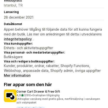
Webbplats
Istanbul, TR
Lansering
28 december 2021
Dataåtkomst
Appen behöver tillgång till följande data för att kunna fungera
med din butik. Läs mer om anledningen till detta i utvecklarens
integritetspolicy
.
Visa kunduppgifter:
Enhets- och aktivitetsuppgifter
Visa personal- och medarbetaruppgifter:
Butiksägare
Visa och redigera butiksuppgifter:
Kunder, produkter, ordrar, rabatter, Shopify Functions,
Webbshop, anpassade data, Shopify admin, övriga uppgifter
Mer information
Fler appar som den här
Corner Cart Drawer & Free Gift
av 5 stjärnor
4,9
(295)
•
Gratisplan tillgänglig
295 recensioner totalt
Utdragbar varukorg med gratis gåva, merförsäljning i varukorgen
och volympaket