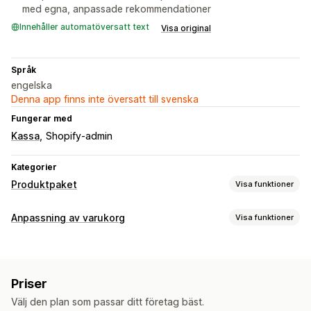
med egna, anpassade rekommendationer
Innehåller automatöversatt text
Visa original
Språk
engelska
Denna app finns inte översatt till svenska
Fungerar med
Kassa
Shopify-admin
Kategorier
Produktpaket
Visa funktioner
Pakettyper
Anpassning av varukorg
Visa funktioner
Fasta paket
Mixa och matcha
Varianter på paket
Varukorgsvisning
Presentlådor
Merförsäljningspaket
Korsförsäljningspaket
Meddelanden
Anpassade stilar
Anpassad CSS
Rabattfält
Sådant som ofta köps tillsammans
Relaterade produkter
Priser
Kampanjer
Mobilanpassning
Varukorgspanel
Anpassade paket
Välj den plan som passar ditt företag bäst.
Fast varukorg
Kryssruta för villkor
Nedräkningstimer