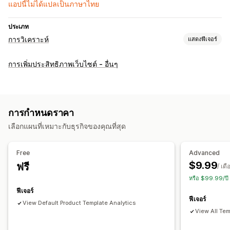
แอปนี้ไม่ได้แปลเป็นภาษาไทย
ประเภท
การวิเคราะห์
แสดงฟีเจอร์
พฤติกรรมของลูกค้า
การเพิ่มประสิทธิภาพเว็บไซต์ - อื่นๆ
ยอดเข้าชมหน้าเว็บ
การตลาดและการขาย
การติดตามการซื้อ
การกำหนดราคา
เลือกแผนที่เหมาะกับธุรกิจของคุณที่สุด
ภาพและรายงาน
แดชบอร์ดการวิเคราะห์
การเปรียบเทียบ
การวิเคราะห์ในอดีต
Free
Advanced
$9.99
ฟรี
/ เดื
หรือ $99.99/ปี
ฟีเจอร์
ฟีเจอร์
View Default Product Template Analytics
View All Tem