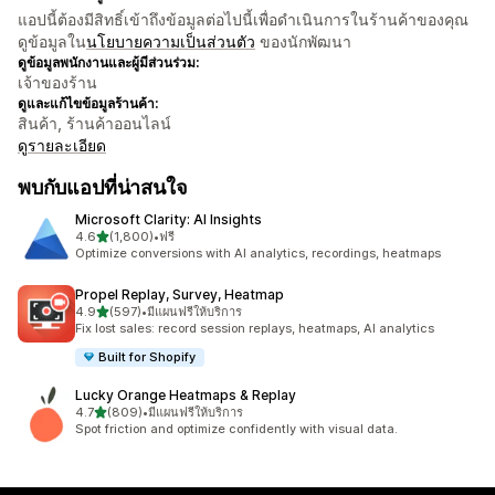
แอปนี้ต้องมีสิทธิ์เข้าถึงข้อมูลต่อไปนี้เพื่อดำเนินการในร้านค้าของคุณ
ดูข้อมูลใน
นโยบายความเป็นส่วนตัว
ของนักพัฒนา
ดูข้อมูลพนักงานและผู้มีส่วนร่วม:
เจ้าของร้าน
ดูและแก้ไขข้อมูลร้านค้า:
สินค้า, ร้านค้าออนไลน์
ดูรายละเอียด
พบกับแอปที่น่าสนใจ
Microsoft Clarity: AI Insights
เต็ม 5 ดาว
4.6
(1,800)
•
ฟรี
ทั้งหมด 1800 รีวิว
Optimize conversions with AI analytics, recordings, heatmaps
Propel Replay, Survey, Heatmap
เต็ม 5 ดาว
4.9
(597)
•
มีแผนฟรีให้บริการ
ทั้งหมด 597 รีวิว
Fix lost sales: record session replays, heatmaps, AI analytics
Built for Shopify
Lucky Orange Heatmaps & Replay
เต็ม 5 ดาว
4.7
(809)
•
มีแผนฟรีให้บริการ
ทั้งหมด 809 รีวิว
Spot friction and optimize confidently with visual data.