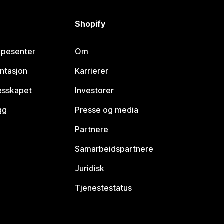
Shopify
lpesenter
Om
ntasjon
Karrierer
lesskapet
Investorer
gg
Presse og media
Partnere
Samarbeidspartnere
Juridisk
Tjenestestatus