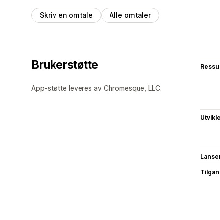
Skriv en omtale
Alle omtaler
Brukerstøtte
Ressu
App-støtte leveres av Chromesque, LLC.
Utvikl
Lanse
Tilgang