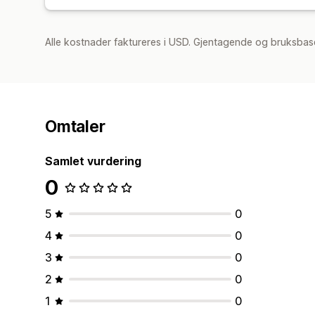
Alle kostnader faktureres i USD. Gjentagende og bruksbas
Omtaler
Samlet vurdering
0
5
0
4
0
3
0
2
0
1
0