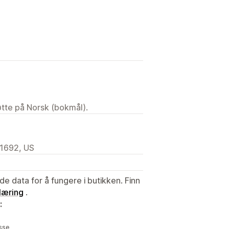
tøtte på Norsk (bokmål).
11692, US
de data for å fungere i butikken. Finn
læring
.
:
sse