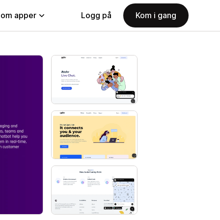
nom apper
Logg på
Kom i gang