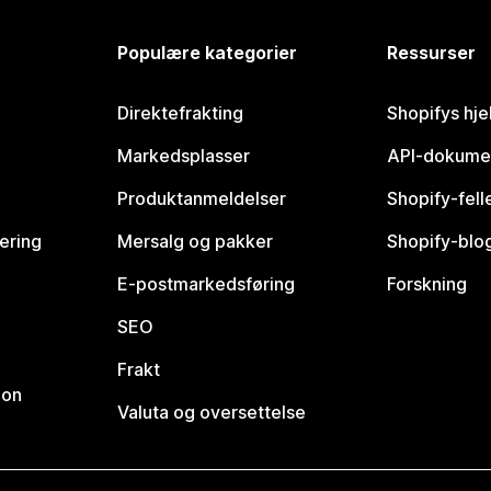
Populære kategorier
Ressurser
Direktefrakting
Shopifys hje
Markedsplasser
API-dokume
Produktanmeldelser
Shopify-fel
vering
Mersalg og pakker
Shopify-blo
E-postmarkedsføring
Forskning
SEO
Frakt
jon
Valuta og oversettelse