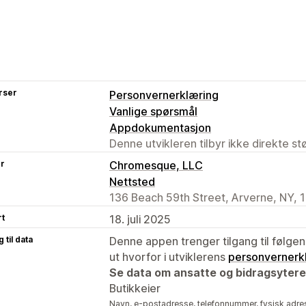
rser
Personvernerklæring
Vanlige spørsmål
Appdokumentasjon
Denne utvikleren tilbyr ikke direkte s
er
Chromesque, LLC
Nettsted
136 Beach 59th Street, Arverne, NY, 
rt
18. juli 2025
 til data
Denne appen trenger tilgang til følgen
ut hvorfor i utviklerens
personvernerk
Se data om ansatte og bidragsytere
Butikkeier
Navn, e-postadresse, telefonnummer, fysisk adre