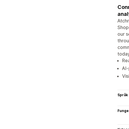
Conn
anal
Atchr
Shopi
our s
thro
commo
today
Re
AI
Vis
Språk
Funge