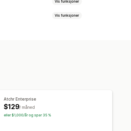
Vis funksjoner
Vis funksjoner
er
Atferdssporing
Agentanalyse
idevisninger
Visitor IP
befalinger
Hurtigsvar
legging
Varsler
rsøkelser
Åpningstider
Velkomstmeldinger
g
Chatflyter
Agentavatar
Atchr Enterprise
$129
/ måned
eller $1,000/år og spar 35 %