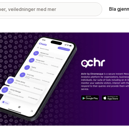
Bla gjen
ri med fremhevede bilder