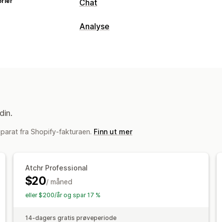
rier
Chat
Sanntidsmeldinger
Analyse
KI-chatroboter
Live chat
Push-varsl
Kundeatferd
Kundeinnsikt
Sanntidssporing
Aktivitetssporing
S
Automatiserte svar
Visuelt og rapporter
Vanlige spørsmål
Hilsener
Produktan
Analyse-instrumentbord
Rapportplan
Se gjennom forespørsler
Spørreunde
din.
Tilpasning
parat fra Shopify-fakturaen.
Finn ut mer
Emojier og klistremerker
Chatvindu
Chatknapper
Tagging
Chattilordnin
Atchr Professional
$20
/ måned
eller $200/år og spar 17 %
14-dagers gratis prøveperiode