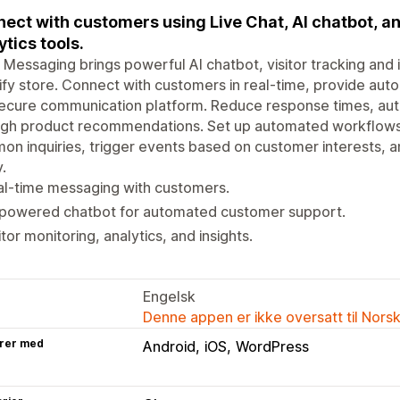
ect with customers using Live Chat, AI chatbot, an
ytics tools.
 Messaging brings powerful AI chatbot, visitor tracking and 
fy store. Connect with customers in real-time, provide a
ecure communication platform. Reduce response times, aut
ugh product recommendations. Set up automated workflows
n inquiries, trigger events based on customer interests, a
.
al-time messaging with customers.
-powered chatbot for automated customer support.
itor monitoring, analytics, and insights.
Engelsk
Denne appen er ikke oversatt til Nors
rer med
Android
iOS
WordPress