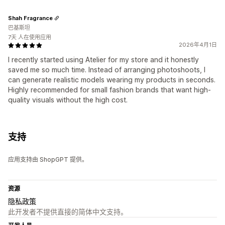
Shah Fragrance
巴基斯坦
7天 人在使用应用
2026年4月1日
I recently started using Atelier for my store and it honestly
saved me so much time. Instead of arranging photoshoots, I
can generate realistic models wearing my products in seconds.
Highly recommended for small fashion brands that want high-
quality visuals without the high cost.
支持
应用支持由 ShopGPT 提供。
资源
隐私政策
此开发者不提供直接的简体中文支持。