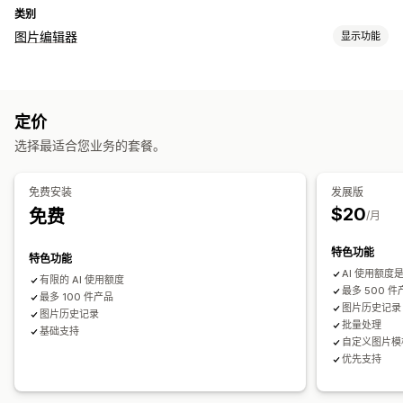
类别
图片编辑器
显示功能
图片优化
自动优化
背景移除
AI 生成
生成填充
定价
批量编辑
选择最适合您业务的套餐。
裁剪
尺寸调整
免费安装
发展版
$20
免费
/月
特色功能
特色功能
AI 使用额度
有限的 AI 使用额度
最多 500 件
最多 100 件产品
图片历史记录
图片历史记录
批量处理
基础支持
自定义图片模
优先支持