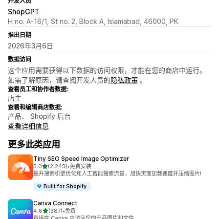
开发人员
ShopGPT
H no. A-16/1, St no. 2, Block A, Islamabad, 46000, PK
推出日期
2026年3月6日
数据访问
这个应用需要获得以下数据的访问权限，才能在您的商店中运行。
如需了解原因，请查阅开发人员的
隐私政策
。
查看员工和协作者数据:
店主
查看和编辑商店数据:
产品、 Shopify 后台
查看详细信息
更多此类应用
Tiny SEO Speed Image Optimizer
星（满分 5 星）
5.0
(2,245)
•
免费安装
总共 2245 条评论
提升搜索引擎优化和人工智能搜索流量，加快页面加载速度并压缩图片!
Built for Shopify
Canva Connect
星（满分 5 星）
4.8
(387)
•
免费
总共 387 条评论
直接在 Canva 中访问您的产品图片和文件