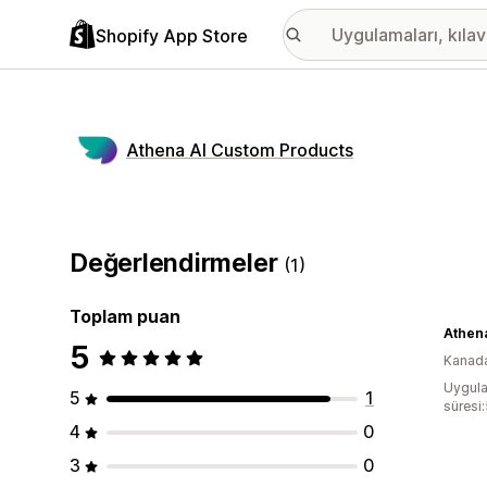
Shopify App Store
Athena AI Custom Products
Değerlendirmeler
(1)
Toplam puan
Athen
5
Kanad
Uygula
5
1
süresi
4
0
3
0