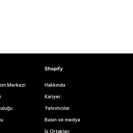
Shopify
dım Merkezi
Hakkında
i
Kariyer
luluğu
Yatırımcılar
gu
Basın ve medya
İş Ortakları