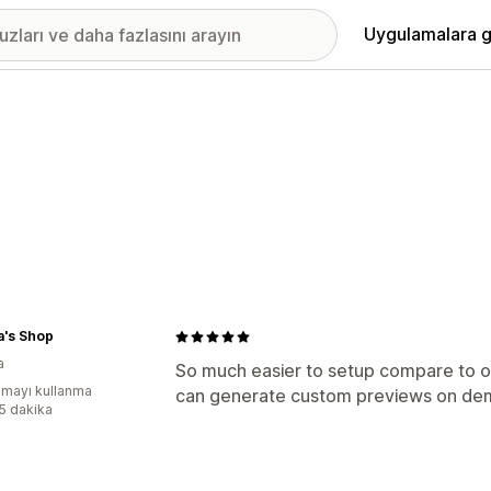
Uygulamalara g
a's Shop
a
So much easier to setup compare to o
mayı kullanma
can generate custom previews on de
:5 dakika