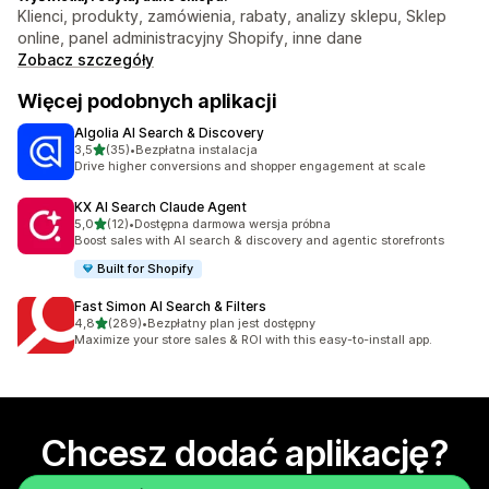
Klienci, produkty, zamówienia, rabaty, analizy sklepu, Sklep
online, panel administracyjny Shopify, inne dane
Zobacz szczegóły
Więcej podobnych aplikacji
Algolia AI Search & Discovery
na 5 gwiazdek
3,5
(35)
•
Bezpłatna instalacja
Łączna liczba recenzji: 35
Drive higher conversions and shopper engagement at scale
KX AI Search Claude Agent
na 5 gwiazdek
5,0
(12)
•
Dostępna darmowa wersja próbna
Łączna liczba recenzji: 12
Boost sales with AI search & discovery and agentic storefronts
Built for Shopify
Fast Simon AI Search & Filters
na 5 gwiazdek
4,8
(289)
•
Bezpłatny plan jest dostępny
Łączna liczba recenzji: 289
Maximize your store sales & ROI with this easy-to-install app.
Chcesz dodać aplikację?