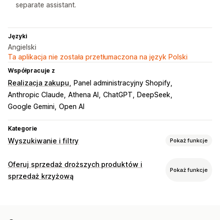
separate assistant.
Języki
Angielski
Ta aplikacja nie została przetłumaczona na język Polski
Współpracuje z
Realizacja zakupu
Panel administracyjny Shopify
Anthropic Claude
Athena AI
ChatGPT
DeepSeek
Google Gemini
Open AI
Kategorie
Wyszukiwanie i filtry
Pokaż funkcje
Funkcje wyszukiwania
Oferuj sprzedaż droższych produktów i
Pokaż funkcje
Wyszukiwanie obrazów
Natychmiastowe wyszukiwanie
sprzedaż krzyżową
Wielojęzyczne
Wyszukiwanie AI
Tolerancja na literówki
Dostosowanie
Grupy synonimów
Wyszukiwanie głosowe
Wielojęzyczne
Rekomendacje produktów