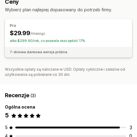
Ceny
Spersonalizowane wyszukiwanie
Oferty i rekomendacje
Wybierz plan najlepiej dopasowany do potrzeb firmy.
Rekomendacje produktów
Rekomendacje AI
Dostosowanie wyświetlania
Responsywność na urządzeniach mobilnych
Pro
Strona wyników wyszukiwania
$29.99
/miesiąc
albo $299.90/rok, co pozwala oszczędzić 17%
7-dniowa darmowa wersja próbna
Wszystkie opłaty są naliczane w USD. Opłaty cykliczne i zależne od
użytkowania są pobierane co 30 dni.
Recenzje
(3)
Ogólna ocena
5
5
3
4
0