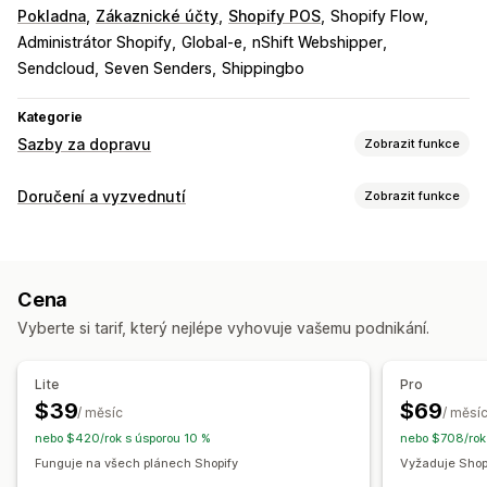
Pokladna
Zákaznické účty
Shopify POS
Shopify Flow
Administrátor Shopify
Global-e
nShift Webshipper
Sendcloud
Seven Senders
Shippingbo
Kategorie
Sazby za dopravu
Zobrazit funkce
Výpočet sazeb
Doručení a vyzvednutí
Zobrazit funkce
Paušální sazba
Na základě dopravce
Na základě zákazníka
Možnosti doručení
Na základě rozměrů
Na základě vzdálenosti
Dynamické sazby
Více lokalit
Ověření adresy
Na základě produktů
Na základě množství
Cena
Vlastní zprávy
Na základě hmotnosti
PSČ
Kombinace sazeb
Více zón
Vyberte si tarif, který nejlépe vyhovuje vašemu podnikání.
Více původů
Možnosti vyzvednutí
Na ulici
Na prodejně
Více lokalit
Přizpůsobení
Lite
Pro
Vlastní notifikace
Ověření adresy
Přejmenování možností
$39
$69
/ měsíc
/ měsí
Geolokace
Více jazyků
Více měn
Vlastní pravidla
nebo $420/rok s úsporou 10 %
nebo $708/rok
Funguje na všech plánech Shopify
Vyžaduje Shopi