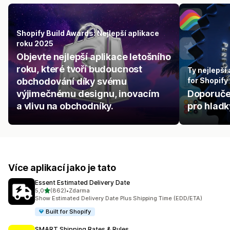
Shopify Build Awards: Nejlepší aplikace
roku 2025
Objevte nejlepší aplikace letošního
roku, které tvoří budoucnost
Ty nejlepší
obchodování díky svému
for Shopify
výjimečnému designu, inovacím
Doporuče
a vlivu na obchodníky.
pro hlad
Více aplikací jako je tato
Essent Estimated Delivery Date
z 5 hvězd
5,0
(862)
•
Zdarma
Celkový počet recenzí: 862
Show Estimated Delivery Date Plus Shipping Time (EDD/ETA)
Built for Shopify
SMART Shipping Rates & Rules