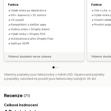
Funkce
Funkce
Výběr místa po objednávce
Vše z Lite, n
60+ dopravců v 35 zemích
Výběr místa 
24 jazyků
Vlastní odbě
Kompatibilní s dalšími apps
Prioritní pod
Změna místa v Shopify Admin
Výběr místa v Shopify POS
Automatizace přes Shopify Flow
Splňuje GDPR
14denní zkušební verze zdarma
14denní zkuše
Všechny poplatky jsou fakturovány v měně USD. Opakované poplatky
a poplatky založené na použití jsou fakturovány každých 30 dní.
Recenze
(71)
Celkové hodnocení