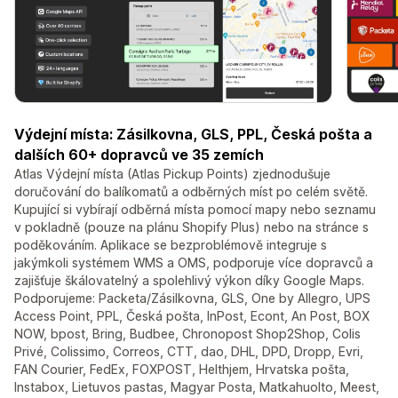
Výdejní místa: Zásilkovna, GLS, PPL, Česká pošta a
dalších 60+ dopravců ve 35 zemích
Atlas Výdejní místa (Atlas Pickup Points) zjednodušuje
doručování do balíkomatů a odběrných míst po celém světě.
Kupující si vybírají odběrná místa pomocí mapy nebo seznamu
v pokladně (pouze na plánu Shopify Plus) nebo na stránce s
poděkováním. Aplikace se bezproblémově integruje s
jakýmkoli systémem WMS a OMS, podporuje více dopravců a
zajišťuje škálovatelný a spolehlivý výkon díky Google Maps.
Podporujeme: Packeta/Zásilkovna, GLS, One by Allegro, UPS
Access Point, PPL, Česká pošta, InPost, Econt, An Post, BOX
NOW, bpost, Bring, Budbee, Chronopost Shop2Shop, Colis
Privé, Colissimo, Correos, CTT, dao, DHL, DPD, Dropp, Evri,
FAN Courier, FedEx, FOXPOST, Helthjem, Hrvatska pošta,
Instabox, Lietuvos pastas, Magyar Posta, Matkahuolto, Meest,