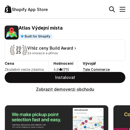
Shopify App Store
Atlas Výdejní místa
Built for Shopify
Vítěz ceny Build Award
20
25
Za inovace a přínos
Cena
Hodnocení
Vývojář
Zkušební verze zdarma
4,8
(71)
Tale Commerce
Instalovat
Zobrazit demoverzi obchodu