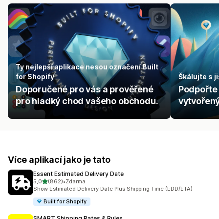
Ty nejlepší aplikace nesou označení Built
for Shopify
Škálujte s j
Doporučené pro vás a prověřené
Podpořte 
pro hladký chod vašeho obchodu.
vytvořen
Více aplikací jako je tato
Essent Estimated Delivery Date
z 5 hvězd
5,0
(862)
•
Zdarma
Celkový počet recenzí: 862
Show Estimated Delivery Date Plus Shipping Time (EDD/ETA)
Built for Shopify
SMART Shipping Rates & Rules