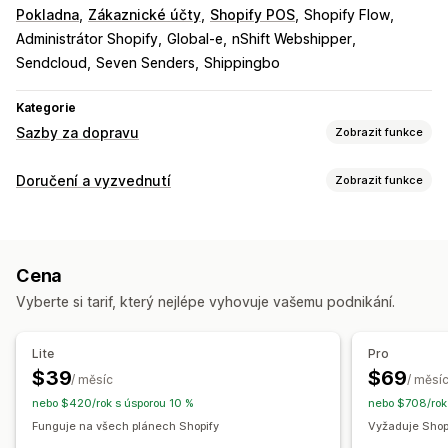
Pokladna
Zákaznické účty
Shopify POS
Shopify Flow
Administrátor Shopify
Global-e
nShift Webshipper
Sendcloud
Seven Senders
Shippingbo
Kategorie
Sazby za dopravu
Zobrazit funkce
Výpočet sazeb
Doručení a vyzvednutí
Zobrazit funkce
Paušální sazba
Na základě dopravce
Na základě zákazníka
Možnosti doručení
Na základě rozměrů
Na základě vzdálenosti
Dynamické sazby
Více lokalit
Ověření adresy
Na základě produktů
Na základě množství
Cena
Vlastní zprávy
Na základě hmotnosti
PSČ
Kombinace sazeb
Více zón
Vyberte si tarif, který nejlépe vyhovuje vašemu podnikání.
Více původů
Možnosti vyzvednutí
Na ulici
Na prodejně
Více lokalit
Přizpůsobení
Lite
Pro
Vlastní notifikace
Ověření adresy
Přejmenování možností
$39
$69
/ měsíc
/ měsí
Geolokace
Více jazyků
Více měn
Vlastní pravidla
nebo $420/rok s úsporou 10 %
nebo $708/rok
Funguje na všech plánech Shopify
Vyžaduje Shopi