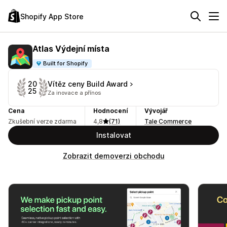
Shopify App Store
Atlas Výdejní místa
Built for Shopify
Vítěz ceny Build Award
20
25
Za inovace a přínos
Cena
Hodnocení
Vývojář
Zkušební verze zdarma
4,8
(71)
Tale Commerce
Instalovat
Zobrazit demoverzi obchodu