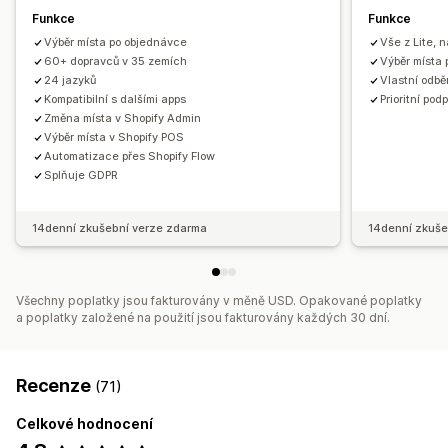
Funkce
Funkce
Výběr místa po objednávce
Vše z Lite, n
60+ dopravců v 35 zemích
Výběr místa 
24 jazyků
Vlastní odbě
Kompatibilní s dalšími apps
Prioritní pod
Změna místa v Shopify Admin
Výběr místa v Shopify POS
Automatizace přes Shopify Flow
Splňuje GDPR
14denní zkušební verze zdarma
14denní zkuše
Všechny poplatky jsou fakturovány v měně USD. Opakované poplatky
a poplatky založené na použití jsou fakturovány každých 30 dní.
Recenze
(71)
Celkové hodnocení