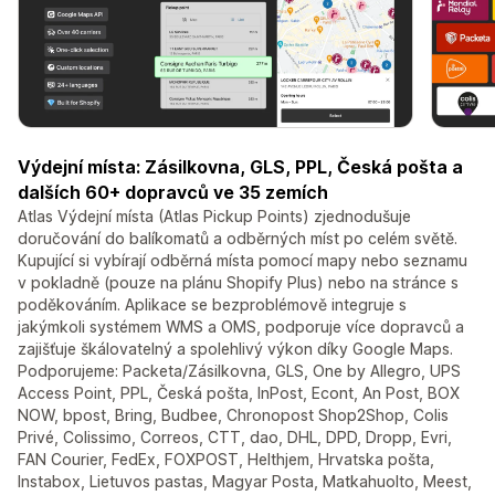
Výdejní místa: Zásilkovna, GLS, PPL, Česká pošta a
dalších 60+ dopravců ve 35 zemích
Atlas Výdejní místa (Atlas Pickup Points) zjednodušuje
doručování do balíkomatů a odběrných míst po celém světě.
Kupující si vybírají odběrná místa pomocí mapy nebo seznamu
v pokladně (pouze na plánu Shopify Plus) nebo na stránce s
poděkováním. Aplikace se bezproblémově integruje s
jakýmkoli systémem WMS a OMS, podporuje více dopravců a
zajišťuje škálovatelný a spolehlivý výkon díky Google Maps.
Podporujeme: Packeta/Zásilkovna, GLS, One by Allegro, UPS
Access Point, PPL, Česká pošta, InPost, Econt, An Post, BOX
NOW, bpost, Bring, Budbee, Chronopost Shop2Shop, Colis
Privé, Colissimo, Correos, CTT, dao, DHL, DPD, Dropp, Evri,
FAN Courier, FedEx, FOXPOST, Helthjem, Hrvatska pošta,
Instabox, Lietuvos pastas, Magyar Posta, Matkahuolto, Meest,