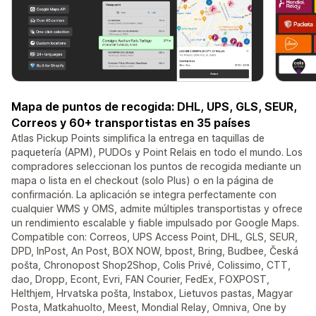
Mapa de puntos de recogida: DHL, UPS, GLS, SEUR,
Correos y 60+ transportistas en 35 países
Atlas Pickup Points simplifica la entrega en taquillas de
paquetería (APM), PUDOs y Point Relais en todo el mundo. Los
compradores seleccionan los puntos de recogida mediante un
mapa o lista en el checkout (solo Plus) o en la página de
confirmación. La aplicación se integra perfectamente con
cualquier WMS y OMS, admite múltiples transportistas y ofrece
un rendimiento escalable y fiable impulsado por Google Maps.
Compatible con: Correos, UPS Access Point, DHL, GLS, SEUR,
DPD, InPost, An Post, BOX NOW, bpost, Bring, Budbee, Česká
pošta, Chronopost Shop2Shop, Colis Privé, Colissimo, CTT,
dao, Dropp, Econt, Evri, FAN Courier, FedEx, FOXPOST,
Helthjem, Hrvatska pošta, Instabox, Lietuvos pastas, Magyar
Posta, Matkahuolto, Meest, Mondial Relay, Omniva, One by