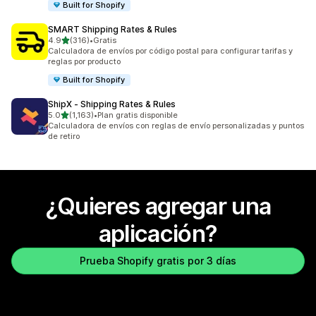
Built for Shopify
SMART Shipping Rates & Rules
de 5 estrellas
4.9
(316)
•
Gratis
316 reseñas en total
Calculadora de envíos por código postal para configurar tarifas y
reglas por producto
Built for Shopify
ShipX ‑ Shipping Rates & Rules
de 5 estrellas
5.0
(1,163)
•
Plan gratis disponible
1163 reseñas en total
Calculadora de envíos con reglas de envío personalizadas y puntos
de retiro
¿Quieres agregar una
aplicación?
Prueba Shopify gratis por 3 días