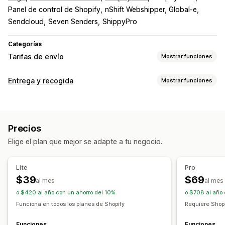
Panel de control de Shopify
nShift Webshipper, Global-e
Sendcloud
Seven Senders
ShippyPro
Categorías
Tarifas de envío
Mostrar funciones
Cálculo de tasas
Entrega y recogida
Mostrar funciones
Tarifa fija
Basado en la empresa de transportes
Opciones de entrega
Basado en el cliente
Basado en la dimensión
Tarifas dinámicas
Múltiples sucursales
Basado en la distancia
Basado en el producto
Precios
Validación de direcciones
Mensajes personalizados
Basado en la cantidad
Basado en el peso
Código postal
Elige el plan que mejor se adapte a tu negocio.
Mezcla de tasas
Múltiples zonas
Múltiples orígenes
Opciones de recogida
Frente a la tienda
Tienda física
Múltiples sucursales
Personalización
Lite
Pro
Notificaciones personalizadas
Validación de direcciones
$39
$69
al mes
al mes
Renombrar opciones
Geolocalización
Múltiples idiomas
o $420 al año con un ahorro del 10%
o $708 al año 
Múltiples monedas
Reglas personalizadas
Funciona en todos los planes de Shopify
Requiere Shopi
Funciones
Funciones