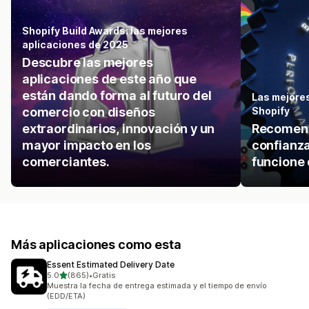
Shopify Build Awards: las mejores
aplicaciones de 2025
Descubre las mejores
aplicaciones de este año que
están dando forma al futuro del
Las mejores
comercio con diseños
Shopify
extraordinarios, innovación y un
Recomend
mayor impacto en los
confianza
comerciantes.
funcione 
Más aplicaciones como esta
Essent Estimated Delivery Date
de 5 estrellas
5.0
(865)
•
Gratis
865 reseñas en total
Muestra la fecha de entrega estimada y el tiempo de envío
(EDD/ETA)