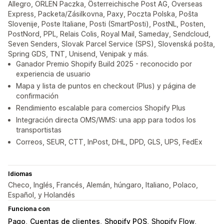
Allegro, ORLEN Paczka, Österreichische Post AG, Overseas
Express, Packeta/Zásilkovna, Paxy, Poczta Polska, Pošta
Slovenije, Poste Italiane, Posti (SmartPosti), PostNL, Posten,
PostNord, PPL, Relais Colis, Royal Mail, Sameday, Sendcloud,
Seven Senders, Slovak Parcel Service (SPS), Slovenská pošta,
Spring GDS, TNT, Unisend, Venipak y más.
Ganador Premio Shopify Build 2025 - reconocido por
experiencia de usuario
Mapa y lista de puntos en checkout (Plus) y página de
confirmación
Rendimiento escalable para comercios Shopify Plus
Integración directa OMS/WMS: una app para todos los
transportistas
Correos, SEUR, CTT, InPost, DHL, DPD, GLS, UPS, FedEx
Idiomas
Checo, Inglés, Francés, Alemán, húngaro, Italiano, Polaco,
Español, y Holandés
Funciona con
Pago
Cuentas de clientes
Shopify POS
Shopify Flow