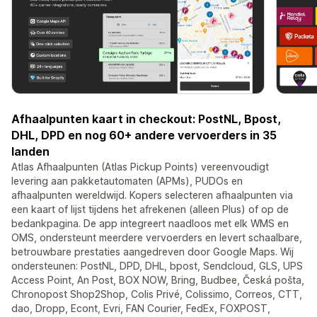
Afhaalpunten kaart in checkout: PostNL, Bpost,
DHL, DPD en nog 60+ andere vervoerders in 35
landen
Atlas Afhaalpunten (Atlas Pickup Points) vereenvoudigt
levering aan pakketautomaten (APMs), PUDOs en
afhaalpunten wereldwijd. Kopers selecteren afhaalpunten via
een kaart of lijst tijdens het afrekenen (alleen Plus) of op de
bedankpagina. De app integreert naadloos met elk WMS en
OMS, ondersteunt meerdere vervoerders en levert schaalbare,
betrouwbare prestaties aangedreven door Google Maps. Wij
ondersteunen: PostNL, DPD, DHL, bpost, Sendcloud, GLS, UPS
Access Point, An Post, BOX NOW, Bring, Budbee, Česká pošta,
Chronopost Shop2Shop, Colis Privé, Colissimo, Correos, CTT,
dao, Dropp, Econt, Evri, FAN Courier, FedEx, FOXPOST,