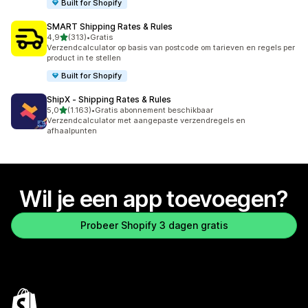
Built for Shopify
SMART Shipping Rates & Rules
van 5 sterren
4,9
(313)
•
Gratis
313 recensies in totaal
Verzendcalculator op basis van postcode om tarieven en regels per
product in te stellen
Built for Shopify
ShipX ‑ Shipping Rates & Rules
van 5 sterren
5,0
(1.163)
•
Gratis abonnement beschikbaar
1163 recensies in totaal
Verzendcalculator met aangepaste verzendregels en
afhaalpunten
Wil je een app toevoegen?
Probeer Shopify 3 dagen gratis