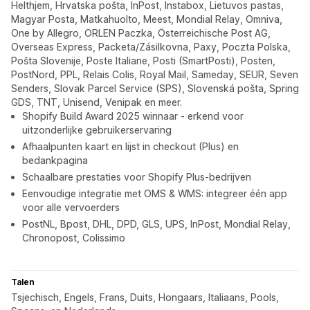
Helthjem, Hrvatska pošta, InPost, Instabox, Lietuvos pastas,
Magyar Posta, Matkahuolto, Meest, Mondial Relay, Omniva,
One by Allegro, ORLEN Paczka, Österreichische Post AG,
Overseas Express, Packeta/Zásilkovna, Paxy, Poczta Polska,
Pošta Slovenije, Poste Italiane, Posti (SmartPosti), Posten,
PostNord, PPL, Relais Colis, Royal Mail, Sameday, SEUR, Seven
Senders, Slovak Parcel Service (SPS), Slovenská pošta, Spring
GDS, TNT, Unisend, Venipak en meer.
Shopify Build Award 2025 winnaar - erkend voor
uitzonderlijke gebruikerservaring
Afhaalpunten kaart en lijst in checkout (Plus) en
bedankpagina
Schaalbare prestaties voor Shopify Plus-bedrijven
Eenvoudige integratie met OMS & WMS: integreer één app
voor alle vervoerders
PostNL, Bpost, DHL, DPD, GLS, UPS, InPost, Mondial Relay,
Chronopost, Colissimo
Talen
Tsjechisch, Engels, Frans, Duits, Hongaars, Italiaans, Pools,