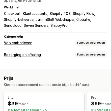
Spaans, en Nederlands
Werkt met
Checkout
Klantaccounts
Shopify POS
Shopify Flow
Shopify-beheercentrum
nShift Webshipper, Global-e
Sendcloud
Seven Senders
ShippyPro
Categorieën
Verzendtarieven
Functies weergeven
Tariefberekening
Bezorging en afhaling
Functies weergeven
Vast tarief
Afhankelijk van vervoerder
Bezorgopties
Afhankelijk van klant
Afhankelijk van afmetingen
Dynamische tarieven
Meerdere locaties
Adresvalidatie
Afhankelijk van afstand
Afhankelijk van product
Prijs
Aangepaste berichten
Afhankelijk van aantal
Gewichtsafhankelijk
Postcode
Kies het abonnement dat het beste bij je bedrijf past.
Gemengd tarief
Meerdere zones
Meerdere herkomsten
Afhaalopties
Ter plaatse
In de winkel
Meerdere locaties
Aanpassing
Lite
Pro
Aangepaste meldingen
Adresvalidatie
$39
$69
/maand
/maan
Hernoemingsopties
Geolocatie
Meerdere talen
of $420/jaar en bespaar 10%
of $708/jaar 