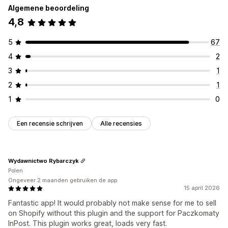
Algemene beoordeling
4,8
5
67
4
2
3
1
2
1
1
0
Een recensie schrijven
Alle recensies
Wydawnictwo Rybarczyk
Polen
Ongeveer 2 maanden gebruiken de app
15 april 2026
Fantastic app! It would probably not make sense for me to sell
on Shopify without this plugin and the support for Paczkomaty
InPost. This plugin works great, loads very fast.