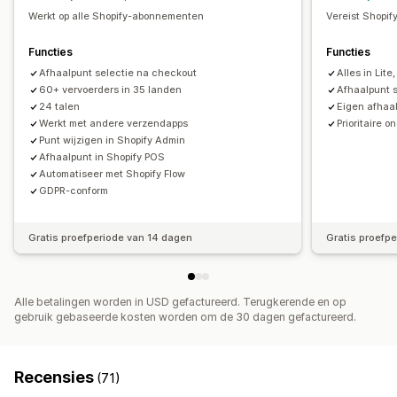
Meerdere valuta
Aangepaste regels
Werkt op alle Shopify-abonnementen
Vereist Shopify
Functies
Functies
Afhaalpunt selectie na checkout
Alles in Lite,
60+ vervoerders in 35 landen
Afhaalpunt s
24 talen
Eigen afhaa
Werkt met andere verzendapps
Prioritaire 
Punt wijzigen in Shopify Admin
Afhaalpunt in Shopify POS
Automatiseer met Shopify Flow
GDPR-conform
Gratis proefperiode van 14 dagen
Gratis proefp
Alle betalingen worden in USD gefactureerd. Terugkerende en op
gebruik gebaseerde kosten worden om de 30 dagen gefactureerd.
Recensies
(71)