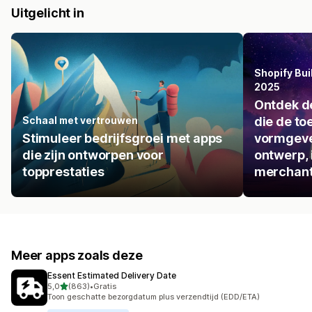
Uitgelicht in
Shopify Bui
2025
Ontdek de
Schaal met vertrouwen
die de t
Stimuleer bedrijfsgroei met apps
vormgeve
die zijn ontworpen voor
ontwerp, 
topprestaties
merchant
Meer apps zoals deze
Essent Estimated Delivery Date
van 5 sterren
5,0
(863)
•
Gratis
863 recensies in totaal
Toon geschatte bezorgdatum plus verzendtijd (EDD/ETA)