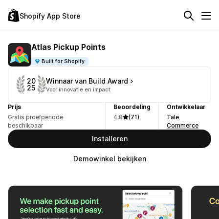
Shopify App Store
Atlas Pickup Points
Built for Shopify
Winnaar van Build Award
20
25
Voor innovatie en impact
Prijs
Beoordeling
Ontwikkelaar
Gratis proefperiode
4,8
(71)
Tale
beschikbaar
Commerce
Installeren
Demowinkel bekijken