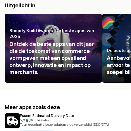
Uitgelicht in
Shopify Build Awards: De beste apps van
2025
Ontdek de beste apps van dit jaar
die de toekomst van commerce
De beste ap
vormgeven met een opvallend
Aanbevol
ontwerp, innovatie en impact op
ervoor te
merchants.
soepel bli
Meer apps zoals deze
Essent Estimated Delivery Date
van 5 sterren
5,0
(865)
•
Gratis
865 recensies in totaal
Toon geschatte bezorgdatum plus verzendtijd (EDD/ETA)