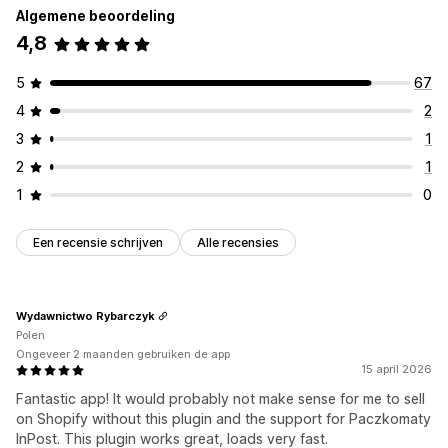
Algemene beoordeling
4,8
5
67
4
2
3
1
2
1
1
0
Een recensie schrijven
Alle recensies
Wydawnictwo Rybarczyk
Polen
Ongeveer 2 maanden gebruiken de app
15 april 2026
Fantastic app! It would probably not make sense for me to sell
on Shopify without this plugin and the support for Paczkomaty
InPost. This plugin works great, loads very fast.