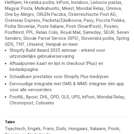
Helthjem, Hrvatska pošta, InPost, Instabox, Lietuvos pastas,
Magyar Posta, Matkahuolto, Meest, Mondial Relay, Omniva,
One by Allegro, ORLEN Paczka, Österreichische Post AG,
Overseas Express, Packeta/Zásilkovna, Paxy, Poczta Polska,
Pošta Slovenije, Poste Italiane, Posti (SmartPosti), Posten,
PostNord, PPL, Relais Colis, Royal Mail, Sameday, SEUR, Seven
Senders, Slovak Parcel Service (SPS), Slovenská pošta, Spring
GDS, TNT, Unisend, Venipak en meer.
Shopify Build Award 2025 winnaar - erkend voor
uitzonderlijke gebruikerservaring
Afhaalpunten kaart en lijst in checkout (Plus) en
bedankpagina
Schaalbare prestaties voor Shopify Plus-bedrijven
Eenvoudige integratie met OMS & WMS: integreer één app
voor alle vervoerders
PostNL, Bpost, DHL, DPD, GLS, UPS, InPost, Mondial Relay,
Chronopost, Colissimo
Talen
Tsjechisch, Engels, Frans, Duits, Hongaars, Italiaans, Pools,