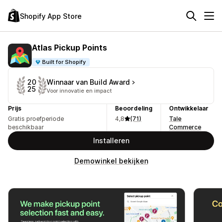
Shopify App Store
Atlas Pickup Points
Built for Shopify
Winnaar van Build Award
20
25
Voor innovatie en impact
Prijs
Beoordeling
Ontwikkelaar
Gratis proefperiode
4,8
(71)
Tale
beschikbaar
Commerce
Installeren
Demowinkel bekijken