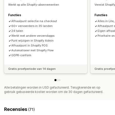
Meerdere valuta
Aangepaste regels
Werkt op alle Shopify-abonnementen
Vereist Shopify
Functies
Functies
Afhaalpunt selectie na checkout
Alles in Lite,
60+ vervoerders in 35 landen
Afhaalpunt s
24 talen
Eigen afhaa
Werkt met andere verzendapps
Prioritaire 
Punt wijzigen in Shopify Admin
Afhaalpunt in Shopify POS
Automatiseer met Shopify Flow
GDPR-conform
Gratis proefperiode van 14 dagen
Gratis proefp
Alle betalingen worden in USD gefactureerd. Terugkerende en op
gebruik gebaseerde kosten worden om de 30 dagen gefactureerd.
Recensies
(71)