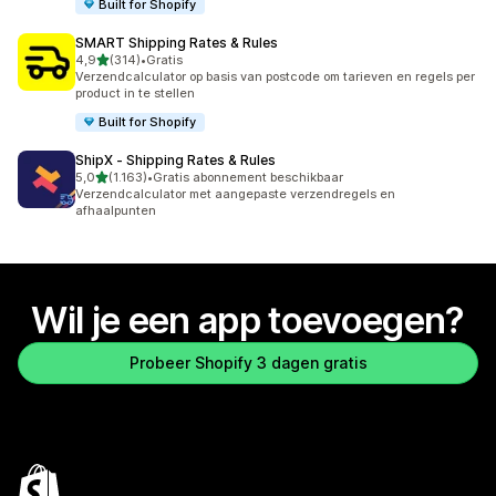
Built for Shopify
SMART Shipping Rates & Rules
van 5 sterren
4,9
(314)
•
Gratis
314 recensies in totaal
Verzendcalculator op basis van postcode om tarieven en regels per
product in te stellen
Built for Shopify
ShipX ‑ Shipping Rates & Rules
van 5 sterren
5,0
(1.163)
•
Gratis abonnement beschikbaar
1163 recensies in totaal
Verzendcalculator met aangepaste verzendregels en
afhaalpunten
Wil je een app toevoegen?
Probeer Shopify 3 dagen gratis