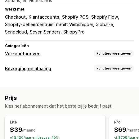
Spaans, en Nederlands
Werkt met
Checkout
Klantaccounts
Shopify POS
Shopify Flow
Shopify-beheercentrum
nShift Webshipper, Global-e
Sendcloud
Seven Senders
ShippyPro
Categorieën
Verzendtarieven
Functies weergeven
Tariefberekening
Bezorging en afhaling
Functies weergeven
Vast tarief
Afhankelijk van vervoerder
Bezorgopties
Afhankelijk van klant
Afhankelijk van afmetingen
Dynamische tarieven
Meerdere locaties
Adresvalidatie
Afhankelijk van afstand
Afhankelijk van product
Prijs
Aangepaste berichten
Afhankelijk van aantal
Gewichtsafhankelijk
Postcode
Kies het abonnement dat het beste bij je bedrijf past.
Gemengd tarief
Meerdere zones
Meerdere herkomsten
Afhaalopties
Ter plaatse
In de winkel
Meerdere locaties
Aanpassing
Lite
Pro
Aangepaste meldingen
Adresvalidatie
$39
$69
/maand
/maan
Hernoemingsopties
Geolocatie
Meerdere talen
of $420/jaar en bespaar 10%
of $708/jaar 