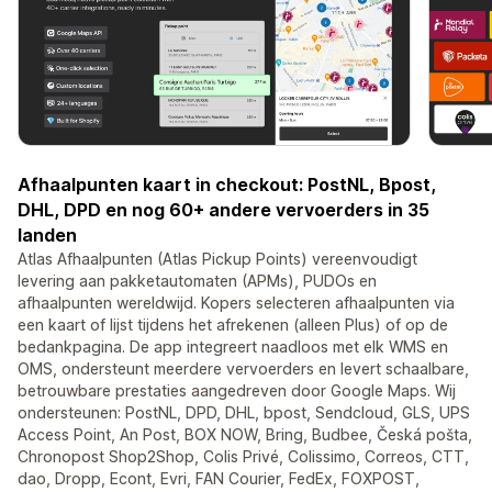
Afhaalpunten kaart in checkout: PostNL, Bpost,
DHL, DPD en nog 60+ andere vervoerders in 35
landen
Atlas Afhaalpunten (Atlas Pickup Points) vereenvoudigt
levering aan pakketautomaten (APMs), PUDOs en
afhaalpunten wereldwijd. Kopers selecteren afhaalpunten via
een kaart of lijst tijdens het afrekenen (alleen Plus) of op de
bedankpagina. De app integreert naadloos met elk WMS en
OMS, ondersteunt meerdere vervoerders en levert schaalbare,
betrouwbare prestaties aangedreven door Google Maps. Wij
ondersteunen: PostNL, DPD, DHL, bpost, Sendcloud, GLS, UPS
Access Point, An Post, BOX NOW, Bring, Budbee, Česká pošta,
Chronopost Shop2Shop, Colis Privé, Colissimo, Correos, CTT,
dao, Dropp, Econt, Evri, FAN Courier, FedEx, FOXPOST,