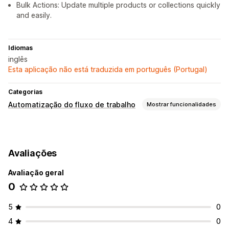
Bulk Actions: Update multiple products or collections quickly
and easily.
Idiomas
inglês
Esta aplicação não está traduzida em português (Portugal)
Categorias
Automatização do fluxo de trabalho
Mostrar funcionalidades
Tarefas de automatização
Etiquetas de produtos
Avaliações
Personalização
Avaliação geral
Lógica condicional
Acionadores personalizados
0
5
0
4
0