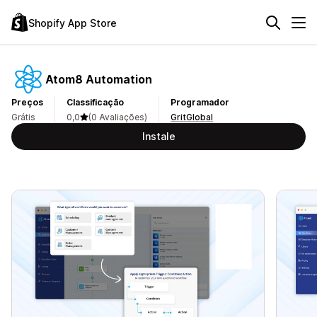
Shopify App Store
Atom8 Automation
Preços
Classificação
Programador
Grátis
0,0
(0 Avaliações)
GritGlobal
Instale