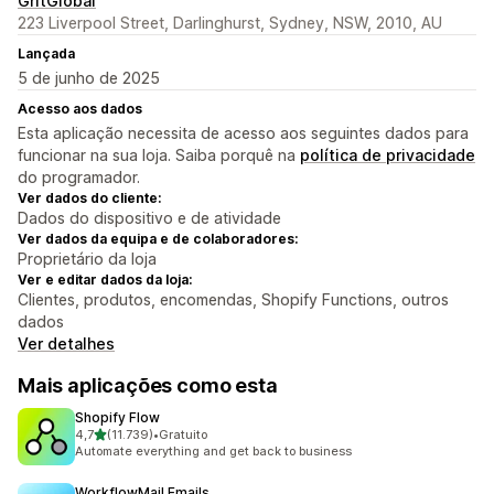
GritGlobal
223 Liverpool Street, Darlinghurst, Sydney, NSW, 2010, AU
Lançada
5 de junho de 2025
Acesso aos dados
Esta aplicação necessita de acesso aos seguintes dados para
funcionar na sua loja. Saiba porquê na
política de privacidade
do programador.
Ver dados do cliente:
Dados do dispositivo e de atividade
Ver dados da equipa e de colaboradores:
Proprietário da loja
Ver e editar dados da loja:
Clientes, produtos, encomendas, Shopify Functions, outros
dados
Ver detalhes
Mais aplicações como esta
Shopify Flow
de 5 estrelas
4,7
(11.739)
•
Gratuito
11739 total de avaliações
Automate everything and get back to business
WorkflowMail Emails