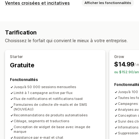
Gestion des campagnes
Ventes croisées et incitatives
Afficher les fonctionnalités
Traduction
Messages personnalisés
Personnalisation
Messages programmés
Modèles
Panier vente incitative
Page de produit vente incitative
Indicateurs de conversion
Tarification
Barre d’annonce
Compléments en un clic
Pop-ups
Analyses de données en temps réel
Suivi du RSI
Choisissez le forfait qui convient le mieux à votre entreprise.
CSS personnalisées
Devises multiples
Multilingue
Segmentation
Segments personnalisés
Adhésion
Offres et recommandations
Automatisation des flux de travail
Starter
Grow
Cadeaux
Emballage cadeau
Expédition gratuite
Récupération de panier
Messages d’anniversaire
$14.99
Gratuite
/ 
Compléments au produit
Recommandations de produits
Codes de réduction
Demandes de retour d’expérience
ou $152.90/an
Produits fréquemment achetés ensemble
Lots
Recommandations de produits
Fonctionnalités
Fonctionnalit
Seuils de quantités
Réductions en fonction de la quantité
Renouvellements d’abonnement
Message d’accueil
Jusqu’à 50 000 sessions mensuelles
Jusqu’à 100
Réductions échelonnées
Limité à 1 campagne active par flux
Campagnes de reconquête
Toutes les f
Flux de notifications et notifications toast
Recommandations basées sur l’IA
Campagnes i
Formulaires de collecte d’e-mails et de SMS
Mise à niveau de l’abonnement
(NOUVEAU)
Analyses a
Recommandations de produits automatisées
Conception 
Analyses de données
Ciblage, segments et traductions
Suivi des cl
Conception de widget de base avec image de
Informations
Taux de clics
Taux de conversion
marque
Suppression
Performance des recommandations
Assistance par e-mail et chat