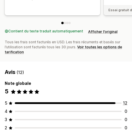
Optimisation des suggestions
Entonnoir des performances
Essai gratuit d
Contient du texte traduit automatiquement
Afficher l’original
Tous les frais sont facturés en USD. Les frais récurrents et basés sur
l’utilisation sont facturés tous les 30 jours.
Voir toutes les options de
tarification
Avis
(12)
Note globale
5
5
12
4
0
3
0
2
0