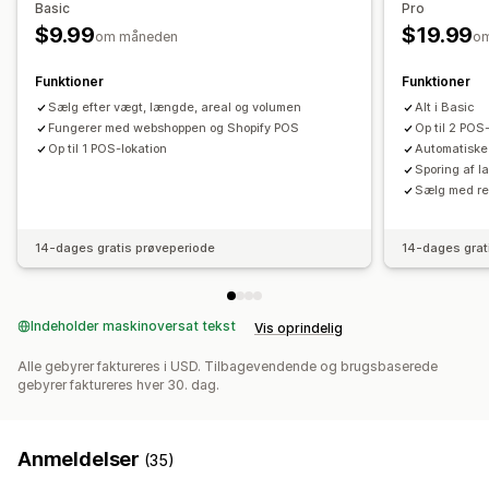
Basic
Pro
Flere lokationer
Manuelle egenvægte
$9.99
$19.99
om måneden
o
Funktioner
Funktioner
Sælg efter vægt, længde, areal og volumen
Alt i Basic
Fungerer med webshoppen og Shopify POS
Op til 2 POS
Op til 1 POS-lokation
Automatiske 
Sporing af 
Sælg med reg
14-dages gratis prøveperiode
14-dages grat
Indeholder maskinoversat tekst
Vis oprindelig
Alle gebyrer faktureres i USD. Tilbagevendende og brugsbaserede
gebyrer faktureres hver 30. dag.
Anmeldelser
(35)