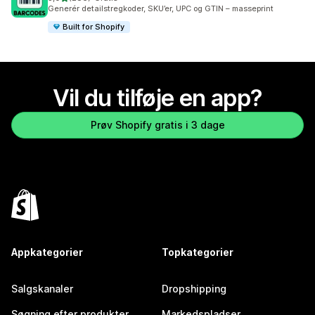
286 anmeldelser i alt
Generér detailstregkoder, SKU’er, UPC og GTIN – masseprint
Built for Shopify
Vil du tilføje en app?
Prøv Shopify gratis i 3 dage
Appkategorier
Topkategorier
Salgskanaler
Dropshipping
Søgning efter produkter
Markedspladser