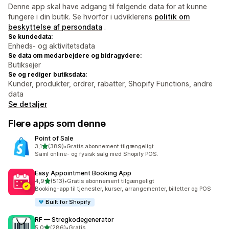
Denne app skal have adgang til følgende data for at kunne
fungere i din butik. Se hvorfor i udviklerens
politik om
beskyttelse af persondata
.
Se kundedata:
Enheds- og aktivitetsdata
Se data om medarbejdere og bidragydere:
Butiksejer
Se og rediger butiksdata:
Kunder, produkter, ordrer, rabatter, Shopify Functions, andre
data
Se detaljer
Flere apps som denne
Point of Sale
ud af 5 stjerner
3,1
(389)
•
Gratis abonnement tilgængeligt
389 anmeldelser i alt
Saml online- og fysisk salg med Shopify POS.
Easy Appointment Booking App
ud af 5 stjerner
4,9
(513)
•
Gratis abonnement tilgængeligt
513 anmeldelser i alt
Booking-app til tjenester, kurser, arrangementer, billetter og POS
Built for Shopify
RF — Stregkodegenerator
ud af 5 stjerner
5,0
(286)
•
Gratis