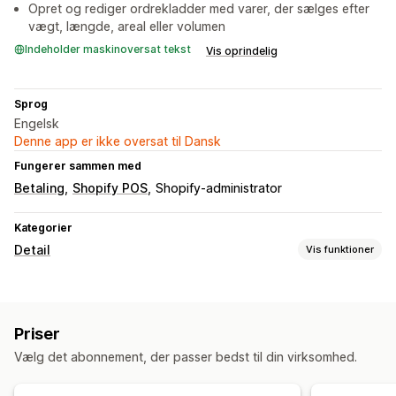
Opret og rediger ordrekladder med varer, der sælges efter
vægt, længde, areal eller volumen
Indeholder maskinoversat tekst
Vis oprindelig
Sprog
Engelsk
Denne app er ikke oversat til Dansk
Fungerer sammen med
Betaling
Shopify POS
Shopify-administrator
Kategorier
Detail
Vis funktioner
POS
Sælg efter vægt
Priser
Lagerstyring
Vælg det abonnement, der passer bedst til din virksomhed.
Lagerniveauer
Synkronisering i realtid
Manuelle opdateringer
Automatiske opdateringer