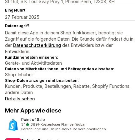
St 163, S.K Toul Svay Prey 1, Phnom Penh, 12308, KH
Eingeführt
27. Februar 2025
Datenzugriff
Damit diese App in deinem Shop funktioniert, benötigt sie
Zugriff auf die folgenden Daten. Die Gründe dafür findest du in
der
Datenschutzerklärung
des Entwicklers bzw. der
Entwicklerin.
Kund:innendaten einsehen:
Geräte- und Aktivitätsdaten
Daten von Mitarbeiter:innen und Beitragenden einsehen:
Shop-Inhaber
Shop-Daten anzeigen und bearbeiten:
Kunden, Produkte, Bestellungen, Rabatte, Shopify Functions,
andere Daten
Details sehen
Mehr Apps wie diese
Point of Sale
von 5 Sternen
3,1
(389)
•
Kostenloser Plan verfügbar
389 Rezensionen insgesamt
Persönliche und Online-Verkäufe vereinheitlichen