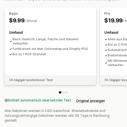
Inventarbestände
Synchronisierung in Echtzeit
Manuelle Updates
Automatische Updates
Basic
Pro
Mehrere Standorte
Manuelle Taragewichte
$9.99
$19.99
/ Monat
/ 
Umfasst
Umfasst
Nach Gewicht, Länge, Fläche und Volumen
Alles aus Ba
verkaufen
Bis zu 2 PO
Funktioniert mit dem Onlineshop und Shopify POS
Automatisc
Bis zu 1 POS-Standort
Bestandsver
Mit Minimum
verkaufen
14-tägiger kostenloser Test
14-tägiger ko
Enthält automatisch übersetzten Text
Original anzeigen
Alle Gebühren werden in USD berechnet. Wiederkehrende und
nutzungsabhängige Gebühren werden alle 30 Tage in Rechnung
gestellt.