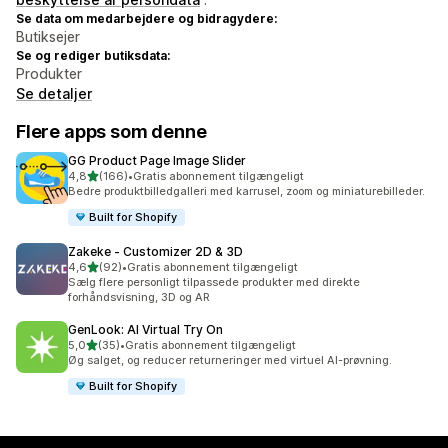
Se data om medarbejdere og bidragydere:
Butiksejer
Se og rediger butiksdata:
Produkter
Se detaljer
Flere apps som denne
GG Product Page Image Slider
ud af 5 stjerner
4,8
(166)
•
Gratis abonnement tilgængeligt
166 anmeldelser i alt
Bedre produktbilledgalleri med karrusel, zoom og miniaturebilleder.
Built for Shopify
Zakeke ‑ Customizer 2D & 3D
ud af 5 stjerner
4,6
(92)
•
Gratis abonnement tilgængeligt
92 anmeldelser i alt
Sælg flere personligt tilpassede produkter med direkte
forhåndsvisning, 3D og AR
GenLook: AI Virtual Try On
ud af 5 stjerner
5,0
(35)
•
Gratis abonnement tilgængeligt
35 anmeldelser i alt
Øg salget, og reducer returneringer med virtuel AI-prøvning.
Built for Shopify