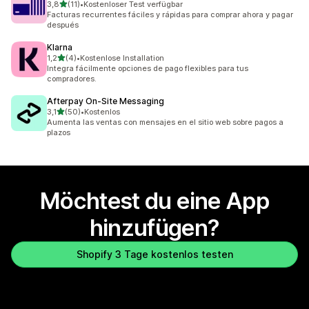
von 5 Sternen
3,8
(11)
•
Kostenloser Test verfügbar
11 Rezensionen insgesamt
Facturas recurrentes fáciles y rápidas para comprar ahora y pagar
después
Klarna
von 5 Sternen
1,2
(4)
•
Kostenlose Installation
4 Rezensionen insgesamt
Integra fácilmente opciones de pago flexibles para tus
compradores.
Afterpay On‑Site Messaging
von 5 Sternen
3,1
(50)
•
Kostenlos
50 Rezensionen insgesamt
Aumenta las ventas con mensajes en el sitio web sobre pagos a
plazos
Möchtest du eine App
hinzufügen?
Shopify 3 Tage kostenlos testen