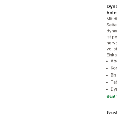
Dyna
hole
Mit d
Seite
dynam
ist p
hervo
volls
Einka
Ab
Kom
Bis
Tab
Dyn
Ent
Sprac