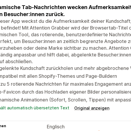
mische Tab-Nachrichten wecken Aufmerksamkeit,
n Besucher:innen zurück.
ieser App weckst du die Aufmerksamkeit deiner Kundschaft, 
 befindet! Mit Attention Grabber wird der Browsertab-Titel
ischen Tool, das rotierende, benutzerdefinierte Nachricht
erfekt, um Besucher:innen an zeitlich begrenzte Angebote 
rzuheben oder deine Marke sichtbar zu machen. Attention G
tändig anpassbar und hilft dabei, abgelenkte Besucher:innen
uf abschließen.
gelenkte Kundschaft zurückholen und mehr abgebrochene 
patibel mit allen Shopify-Themes und Page-Buildern
 zu 5 rotierende Nachrichten für maximales Engagement an
-Favicon durch das Hochladen eigener Bilder personalisier
amische Animationen (Sofort, Scrollen, Tippen) mit anpas
hält automatisch übersetzten Text
Original anzeigen
hen
Englisch