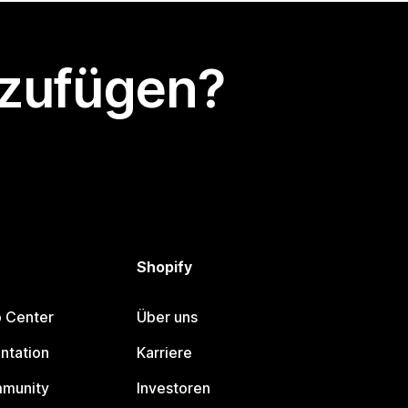
nzufügen?
Shopify
p Center
Über uns
ntation
Karriere
mmunity
Investoren