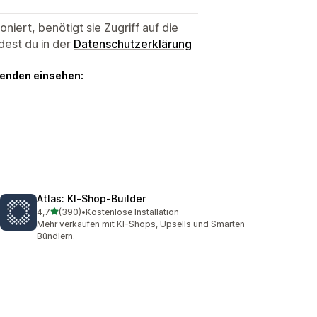
niert, benötigt sie Zugriff auf die
dest du in der
Datenschutzerklärung
genden einsehen:
Atlas: KI‑Shop‑Builder
von 5 Sternen
4,7
(390)
•
Kostenlose Installation
390 Rezensionen insgesamt
Mehr verkaufen mit KI-Shops, Upsells und Smarten
Bündlern.