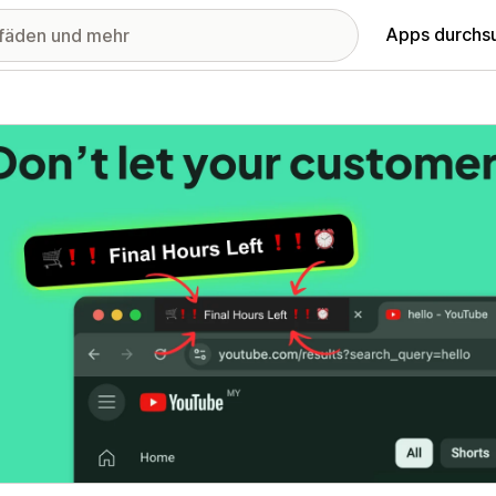
Apps durchs
stellte Bildergalerie