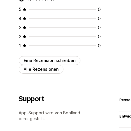
5
0
4
0
3
0
2
0
1
0
Eine Rezension schreiben
Alle Rezensionen
Support
Resso
App-Support wird von Boolland
Entwic
bereitgestellt.