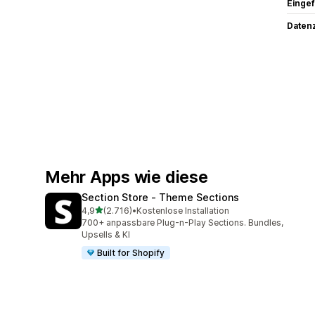
Eingef
Datenz
Mehr Apps wie diese
Section Store ‑ Theme Sections
von 5 Sternen
4,9
(2.716)
•
Kostenlose Installation
2716 Rezensionen insgesamt
700+ anpassbare Plug-n-Play Sections. Bundles,
Upsells & KI
Built for Shopify