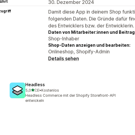
ührt
30. Dezember 2024
ugriff
Damit diese App in deinem Shop funktio
folgenden Daten. Die Gründe dafür fin
des Entwicklers bzw. der Entwicklerin.
Daten von Mitarbeiter:innen und Beitra
Shop-Inhaber
Shop-Daten anzeigen und bearbeiten:
Onlineshop, Shopify-Admin
Details sehen
Headless
von 5 Sternen
5,0
(3)
•
Kostenlos
3 Rezensionen insgesamt
Headless Commerce mit der Shopify Storefront-API
entwickeln