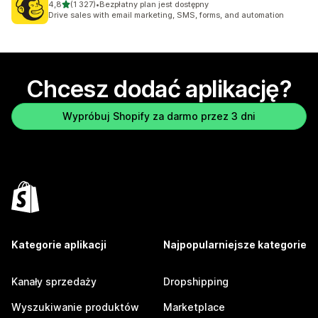
na 5 gwiazdek
4,8
(1 327)
•
Bezpłatny plan jest dostępny
Łączna liczba recenzji: 1327
Drive sales with email marketing, SMS, forms, and automation
Chcesz dodać aplikację?
Wypróbuj Shopify za darmo przez 3 dni
Kategorie aplikacji
Najpopularniejsze kategorie
Kanały sprzedaży
Dropshipping
Wyszukiwanie produktów
Marketplace