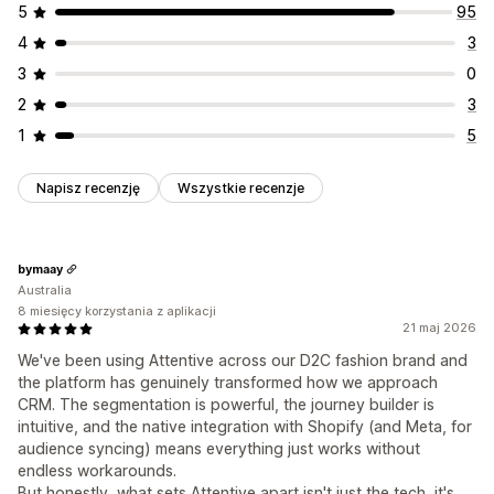
5
95
4
3
3
0
2
3
1
5
Napisz recenzję
Wszystkie recenzje
bymaay
Australia
8 miesięcy korzystania z aplikacji
21 maj 2026
We've been using Attentive across our D2C fashion brand and
the platform has genuinely transformed how we approach
CRM. The segmentation is powerful, the journey builder is
intuitive, and the native integration with Shopify (and Meta, for
audience syncing) means everything just works without
endless workarounds.
But honestly, what sets Attentive apart isn't just the tech, it's