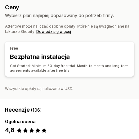
Porzucony koszyk
Przeglądaj porzucenie koszyka
Ceny
Analizy w czasie rzeczywistym
Śledzenie ROI
E-maile o ponownej dostępności produktu
Wybierz plan najlepiej dopasowany do potrzeb firmy.
Segmentacja
Kampanie niestandardowe
Attentive może naliczać osobne opłaty, które nie są uwzględniane na
Automatyzacja workflow
Zarządzanie kampaniami
fakturze Shopify.
Dowiedz się więcej
Rekomendacje produktów
Odnowienie subskrypcji
Generowanie treści przy pomocy AI
Wiadomości powitalne
Listy zarejestrowanych adresów e-mail
Free
Kampanie mające na celu odzyskanie klienta
Listy zarejestrowanych numerów do wysyłania SMS-ów
Bezpłatna instalacja
Automatyzacje
Segmentacja
Analizy
Testy A/B
Get Started: Minimum 30-day free trial. Month-to-month and long-term
API i elementy webhook
agreements available after free trial.
Wszystkie opłaty są naliczane w USD.
Recenzje
(106)
Ogólna ocena
4,8