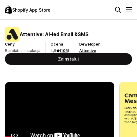
Shopify App Store
Attentive: AI‑led Email &SMS
Ceny
Ocena
Deweloper
Bezpłatna instalacja
4,8
(106)
Attentive
Zainstaluj