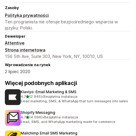
Zasoby
Polityka prywatności
Ten programista nie oferuje bezpośredniego wsparcia w
języku: Polski.
Deweloper
Attentive
Strona internetowa
156 5th Ave, Suite 303, New York, NY, 10010, US
Wprowadzenie na rynek
2 lipiec 2020
Więcej podobnych aplikacji
Klaviyo: Email Marketing & SMS
na 5 gwiazdek
4,7
(2 945)
•
Bezpłatna instalacja
Łączna liczba recenzji: 2945
Email marketing, SMS, & WhatsApp that turn messages into sales
Shopify Messaging
na 5 gwiazdek
4,7
(4 096)
•
Bezpłatna instalacja
Łączna liczba recenzji: 4096
Email, SMS, and WhatsApp marketing made for commerce
Mailchimp Email SMS Marketing