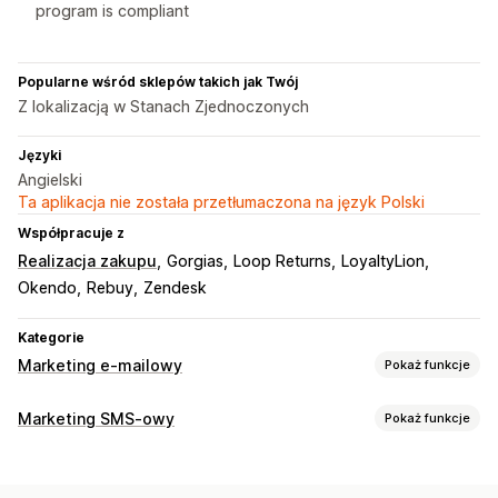
program is compliant
Popularne wśród sklepów takich jak Twój
Z lokalizacją w Stanach Zjednoczonych
Języki
Angielski
Ta aplikacja nie została przetłumaczona na język Polski
Współpracuje z
Realizacja zakupu
Gorgias
Loop Returns
LoyaltyLion
Okendo
Rebuy
Zendesk
Kategorie
Marketing e-mailowy
Pokaż funkcje
Rodzaje kampanii
Marketing SMS-owy
Pokaż funkcje
Kampanie SMS-owe
Wyskakujące okienka
Zarządzanie kampaniami
E-maile o stanie koszyka
E-maile o realizacji zakupu
Testy A/B
Spersonalizowane wiadomości