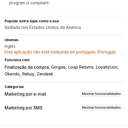
program is compliant
Popular entre lojas como a sua
Sediado nos Estados Unidos da América
Idiomas
inglês
Esta aplicação não está traduzida em português (Portugal)
Funciona com
Finalização da compra
Gorgias
Loop Returns
LoyaltyLion
Okendo
Rebuy
Zendesk
Categorias
Marketing por e-mail
Mostrar funcionalidades
Tipos de campanhas
Marketing por SMS
Mostrar funcionalidades
Campanhas por SMS
Pop-ups
E-mails de carrinho
Gestão de campanhas
E-mails de finalização da compra
Carrinho abandonado
Testes A/B
Mensagens personalizadas