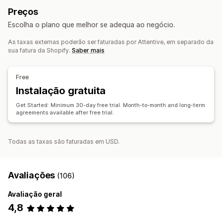
Abandono de navegação
E-mails de reposição em stock
Preços
Análise de dados em tempo real
Rastreio de ROI
Campanhas personalizadas
Escolha o plano que melhor se adequa ao negócio.
Segmentação
Gestão de campanhas
As taxas externas poderão ser faturadas por Attentive, em separado da
Automatização do fluxo de trabalho
Geração por IA
Lista de captura de e-mails
sua fatura da Shopify.
Saber mais
Recomendações de produtos
Renovação de subscrições
Lista de captura de SMS
Automatizações
Segmentação
Mensagens de boas-vindas
Campanhas de recuperação
Análise de dados
Testes A/B
API e webhooks
Free
Instalação gratuita
Get Started: Minimum 30-day free trial. Month-to-month and long-term
agreements available after free trial.
Todas as taxas são faturadas em USD.
Avaliações
(106)
Avaliação geral
4,8