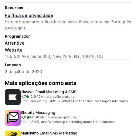
Recursos
Política de privacidade
Este programador não oferece assistência direta em Português
(portugal).
Programador
Attentive
Website
156 5th Ave, Suite 303, New York, NY, 10010, US
Lançada
2 de julho de 2020
Mais aplicações como esta
Klaviyo: Email Marketing & SMS
de 5 estrelas
4,7
(2.942)
•
Instalação gratuita
2942 total de avaliações
Email marketing, SMS, & WhatsApp that turn messages into sales
Shopify Messaging
de 5 estrelas
4,8
(4.089)
•
Instalação gratuita
4089 total de avaliações
Email, SMS, and WhatsApp marketing made for commerce
Mailchimp Email SMS Marketing