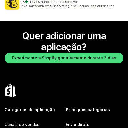
de 5 estrelas
4,8
(1.323)
•
Plano gratuito disponível
1323 total de avaliações
Drive sales with email marketing, SMS, forms, and automation
Quer adicionar uma
aplicação?
Experimente a Shopify gratuitamente durante 3 dias
Categorias de aplicação
Principais categorias
Canais de vendas
Envio direto