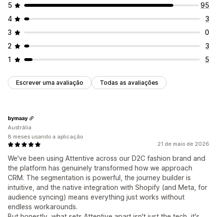
5
95
4
3
3
0
2
3
1
5
Escrever uma avaliação
Todas as avaliações
bymaay
Austrália
8 meses usando a aplicação
21 de maio de 2026
We've been using Attentive across our D2C fashion brand and
the platform has genuinely transformed how we approach
CRM. The segmentation is powerful, the journey builder is
intuitive, and the native integration with Shopify (and Meta, for
audience syncing) means everything just works without
endless workarounds.
But honestly, what sets Attentive apart isn't just the tech, it's