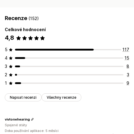
Recenze
(152)
Celkové hodnocení
4,8
5
117
4
15
3
8
2
3
1
9
Napsat recenzi
Všechny recenze
vivtonehearing
Spojené státy
Doba používání aplikace: 5 měsíci