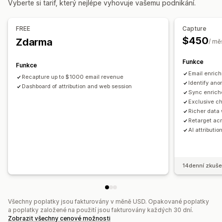
Vyberte si tarif, který nejlépe vyhovuje vašemu podnikání.
Automatizované postupy
Automatizované kampaně
Optimalizace nabídek
Možnosti zobrazení
Sociální sítě
E-mail
Influenceři a affiliate partneři
FREE
Capture
Spouštěče
Sledování chování
Správa pixelů
$450
Zdarma
/ mě
Analytika výkonu
Funkce
Funkce
Sledování výkonnosti
Výdaje za reklamu
Metriky zapojení
Email enric
Recapture up to $1000 email revenue
Analýza návratnosti investic
Míry prokliku
Identify ano
Dashboard of attribution and web session
Sync enriche
Sledování konverzí
Náklady na akvizici
Panely
Exclusive c
Atribuce UTM
Zdroj návštěvnosti
Richer data 
Retarget acr
AI attributio
14denní zkuše
Všechny poplatky jsou fakturovány v měně USD. Opakované poplatky
a poplatky založené na použití jsou fakturovány každých 30 dní.
Zobrazit všechny cenové možnosti