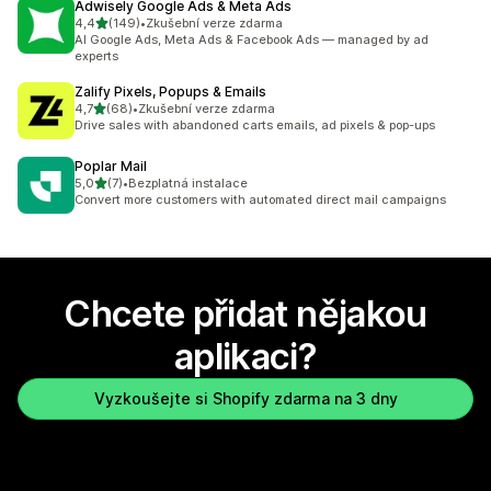
Adwisely Google Ads & Meta Ads
z 5 hvězd
4,4
(149)
•
Zkušební verze zdarma
Celkový počet recenzí: 149
AI Google Ads, Meta Ads & Facebook Ads — managed by ad
experts
Zalify Pixels, Popups & Emails
z 5 hvězd
4,7
(68)
•
Zkušební verze zdarma
Celkový počet recenzí: 68
Drive sales with abandoned carts emails, ad pixels & pop-ups
Poplar Mail
z 5 hvězd
5,0
(7)
•
Bezplatná instalace
Celkový počet recenzí: 7
Convert more customers with automated direct mail campaigns
Chcete přidat nějakou
aplikaci?
Vyzkoušejte si Shopify zdarma na 3 dny