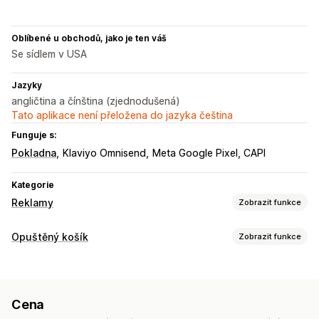
Oblíbené u obchodů, jako je ten váš
Se sídlem v USA
Jazyky
angličtina a čínština (zjednodušená)
Tato aplikace není přeložena do jazyka čeština
Funguje s:
Pokladna
Klaviyo Omnisend
Meta Google Pixel, CAPI
Kategorie
Reklamy
Zobrazit funkce
Cílení
Opuštěný košík
Zobrazit funkce
Segmenty cílových skupin
Vlastní cílové skupiny
Obnovení košíku
Na základě událostí
Klíčové slovo
Chování
Personalizované kampaně
Reklamy s opětovným zacílením
Opětovné zacílení
Cena
Košíky na více zařízeních
Sledování konverzí
Správa kampaní