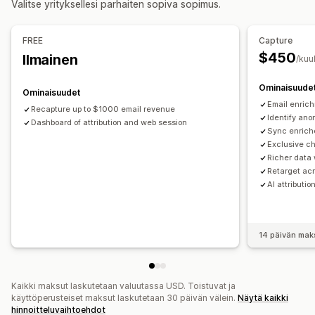
Valitse yrityksellesi parhaiten sopiva sopimus.
Konversioseuranta
Automaattiset työnkulut
Automaattiset kampanjat
Tarjousten optimointi
Some
Näyttövaihtoehdot
Sähköposti
Vaikuttajat ja kumppanit
Pikselien hallinnointi
FREE
Capture
Käynnistimet
Käyttäytymisen seuranta
$450
Ilmainen
/kuu
Tehokkuuden analytiikka
Tehokkuuden seuranta
Mainoskulut
Ominaisuude
Ominaisuudet
Sitoutumisen mittarit
ROI-analyysi
Klikkausasteet
Email enric
Recapture up to $1000 email revenue
Konversioseuranta
Hankintakohtainen kulu
Dashboardit
Identify ano
Dashboard of attribution and web session
Sync enriche
UTM-attribuutio
Liikenteen lähde
Exclusive c
Richer data 
Retarget acr
AI attributio
14 päivän mak
Kaikki maksut laskutetaan valuutassa USD. Toistuvat ja
käyttöperusteiset maksut laskutetaan 30 päivän välein.
Näytä kaikki
hinnoitteluvaihtoehdot