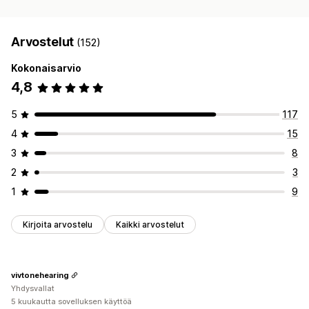
Arvostelut
(152)
Kokonaisarvio
4,8
5
117
4
15
3
8
2
3
1
9
Kirjoita arvostelu
Kaikki arvostelut
vivtonehearing
Yhdysvallat
5 kuukautta sovelluksen käyttöä