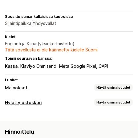
Suosittu samankaltaisissa kaupoissa
Sijaintipaikka Yhdysvallat
Kielet
Englanti ja Kiina (yksinkertaistettu)
Tätä sovellusta ei ole käännetty kielelle Suomi
Toimii seuraavan kanssa:
Kassa
Klaviyo Omnisend
Meta Google Pixel, CAPI
Luokat
Mainokset
Näytä ominaisuudet
Kohdentaminen
Hylätty ostoskori
Näytä ominaisuudet
Yleisösegmentit
Mukautetut kohdeyleisöt
Ostoskorin palautus
Tapahtumaperusteinen
Avainsanat
Käyttäytyminen
Yksilöidyt kampanjat
Retargeting-mainokset
Uudelleenkohdentaminen
Hinnoittelu
Laitteiden välillä synkronoituvat ostoskorit
Kampanjan hallinta