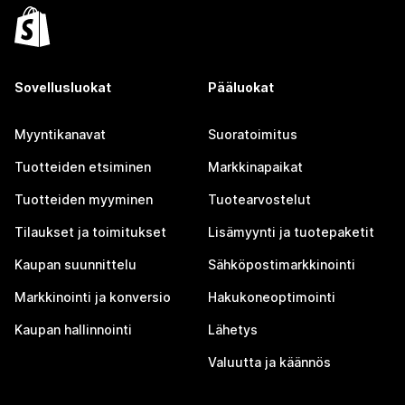
Sovellusluokat
Pääluokat
Myyntikanavat
Suoratoimitus
Tuotteiden etsiminen
Markkinapaikat
Tuotteiden myyminen
Tuotearvostelut
Tilaukset ja toimitukset
Lisämyynti ja tuotepaketit
Kaupan suunnittelu
Sähköpostimarkkinointi
Markkinointi ja konversio
Hakukoneoptimointi
Kaupan hallinnointi
Lähetys
Valuutta ja käännös