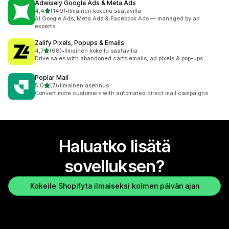
Adwisely Google Ads & Meta Ads
/ 5 tähteä
4,4
(149)
•
Ilmainen kokeilu saatavilla
149 arvostelua yhteensä
AI Google Ads, Meta Ads & Facebook Ads — managed by ad
experts
Zalify Pixels, Popups & Emails
/ 5 tähteä
4,7
(68)
•
Ilmainen kokeilu saatavilla
68 arvostelua yhteensä
Drive sales with abandoned carts emails, ad pixels & pop-ups
Poplar Mail
/ 5 tähteä
5,0
(7)
•
Ilmainen asennus
7 arvostelua yhteensä
Convert more customers with automated direct mail campaigns
Haluatko lisätä
sovelluksen?
Kokeile Shopifyta ilmaiseksi kolmen päivän ajan