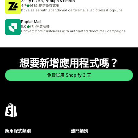
Zalify Pixels, Popups & Emails
滿分 5 顆星
4.7
(68)
•
提供免費試用
共有 68 則評價
Drive sales with abandoned carts emails, ad pixels & pop-ups
Poplar Mail
滿分 5 顆星
5.0
(7)
•
免費安裝
共有 7 則評價
Convert more customers with automated direct mail campaigns
想要新增應用程式嗎？
免費試用 Shopify 3 天
應用程式類別
熱門類別