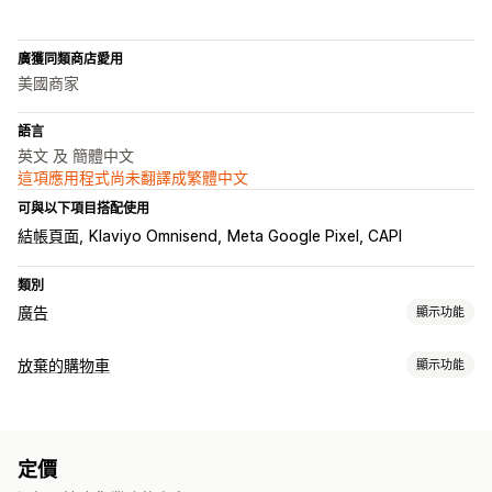
廣獲同類商店愛用
美國商家
語言
英文 及 簡體中文
這項應用程式尚未翻譯成繁體中文
可與以下項目搭配使用
結帳頁面
Klaviyo Omnisend
Meta Google Pixel, CAPI
類別
廣告
顯示功能
目標設定
放棄的購物車
顯示功能
受眾分群
自訂受眾
活動
關鍵字
行為
再行銷
購物車提醒
行銷活動管理
個人化行銷活動
再行銷廣告
跨裝置購物車
轉換追蹤
自動化行銷活動
出價最佳化
社群媒體
電子郵件
定價
自動化工作流程
網紅和聯盟夥伴
像素管理