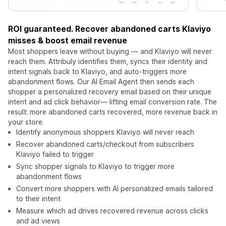
ROI guaranteed. Recover abandoned carts Klaviyo
misses & boost email revenue
Most shoppers leave without buying — and Klaviyo will never
reach them. Attribuly identifies them, syncs their identity and
intent signals back to Klaviyo, and auto-triggers more
abandonment flows. Our AI Email Agent then sends each
shopper a personalized recovery email based on their unique
intent and ad click behavior— lifting email conversion rate. The
result: more abandoned carts recovered, more revenue back in
your store.
Identify anonymous shoppers Klaviyo will never reach
Recover abandoned carts/checkout from subscribers
Klaviyo failed to trigger
Sync shopper signals to Klaviyo to trigger more
abandonment flows
Convert more shoppers with AI personalized emails tailored
to their intent
Measure which ad drives recovered revenue across clicks
and ad views