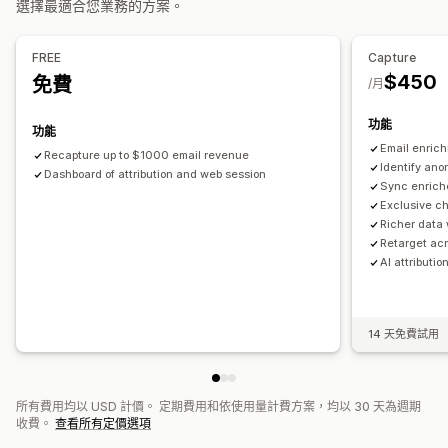
選擇最適合您業務的方案。
顯示選項
成效分析
觸發條件
行為追蹤
FREE
Capture
成效追蹤
廣告支出
互動指標
ROI 分析
點閱率
轉換追蹤
$450
免費
/月
單次獲客成本
控制面板
UTM 歸因
流量來源
功能
功能
Email enric
Recapture up to $1000 email revenue
Identify ano
Dashboard of attribution and web session
Sync enriche
Exclusive c
Richer data 
Retarget acr
AI attributio
14 天免費試用
所有費用均以 USD 計價。 定期費用和依使用量計費方案，均以 30 天為週期
收費。
查看所有定價選項