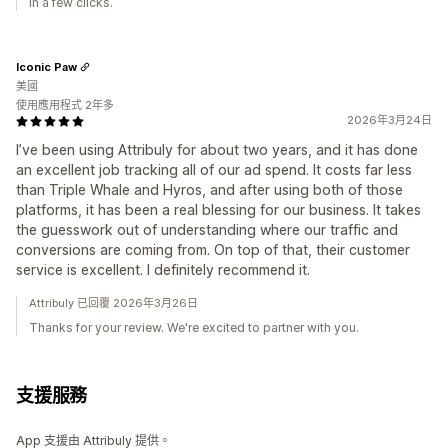
in a few clicks.
Iconic Paw
美國
使用應用程式 2年多
2026年3月24日
I’ve been using Attribuly for about two years, and it has done
an excellent job tracking all of our ad spend. It costs far less
than Triple Whale and Hyros, and after using both of those
platforms, it has been a real blessing for our business. It takes
the guesswork out of understanding where our traffic and
conversions are coming from. On top of that, their customer
service is excellent. I definitely recommend it.
Attribuly 已回覆 2026年3月26日
Thanks for your review. We're excited to partner with you.
支援服務
App 支援由 Attribuly 提供。