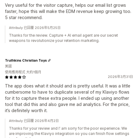
Very useful for the visitor capture, helps our email list grows
faster, hope this will make the EDM revenue keep growing too.
5 star recommend.
Attribuly 已回覆 2026年5月25日
Thanks for the review. Capture + AI email agent are our secret
weapons to revolutionize your retention marketing.
Truthkins Christian Toys
美國
使用應用程式 大約1個月
2026年3月31日
The app does what it should and is pretty useful. It was a little
cumbersome to have to duplicate several of my Klaviyo flows
for it to capture these extra people. I ended up using another
tool that did this and also gave me ad analytics. For the price,
it’s definitely worth it.
Attribuly 已回覆 2026年4月2日
Thanks for your review and I' am sorry for the poor experience. We
are improving the Klaviyo integration so you can finish flow settings