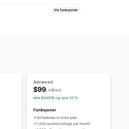
Vis funksjoner
tilbud
Automatisk godkjenning
ler
postsvar
E-postmaler
E-postvarsler
Advanced
$99
/ måned
eller $948/år og spar 20 %
Funksjoner
All features in Grow plan
1,000 auction listings per month