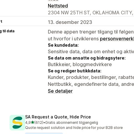
Nettsted
2304 NW 25TH ST, OKLAHOMA CITY, 
rt
13. desember 2023
 til data
Denne appen trenger tilgang til følgen
ut hvorfor i utviklerens
personvernerk
Se kundedata:
Sensitive data, data om enhet og aktiv
Se data om ansatte og bidragsytere:
Butikkeier, bloggmedvirkere
Se og rediger butikkdata:
Kunder, produkter, bestillinger, rabatt
Nettbutikk, egendefinerte data, andr
Se detaljer
SA Request a Quote, Hide Price
av 5 stjerner
4,9
(612)
•
Gratis abonnement tilgjengelig
Totalt 612 omtaler
Quote request solution and hide price for your B2B store