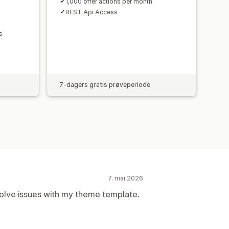
1,000 offer actions per month
REST Api Access
s
7-dagers gratis prøveperiode
7. mai 2026
solve issues with my theme template.