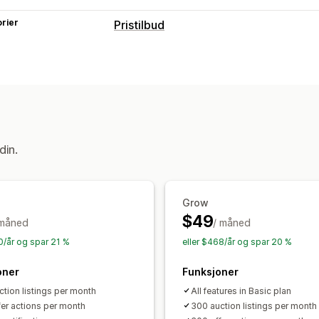
rier
Pristilbud
Prisregler
Skjul pris
Auksjoner
Budgivning
Mot
Automatisk avvisning
Tilpassede reg
Tilpasning
Knapper
Flere språk
din.
Varsler
Administratorvarsler
Automatiske e-
Grow
$49
 måned
/ måned
0/år og spar 21 %
eller $468/år og spar 20 %
oner
Funksjoner
ction listings per month
All features in Basic plan
fer actions per month
300 auction listings per month