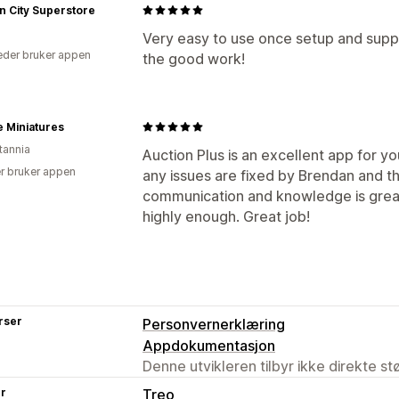
n City Superstore
Very easy to use once setup and supp
der bruker appen
the good work!
 Miniatures
tannia
Auction Plus is an excellent app for yo
r bruker appen
any issues are fixed by Brendan and th
communication and knowledge is great
highly enough. Great job!
rser
Personvernerklæring
Appdokumentasjon
Denne utvikleren tilbyr ikke direkte s
er
Treo