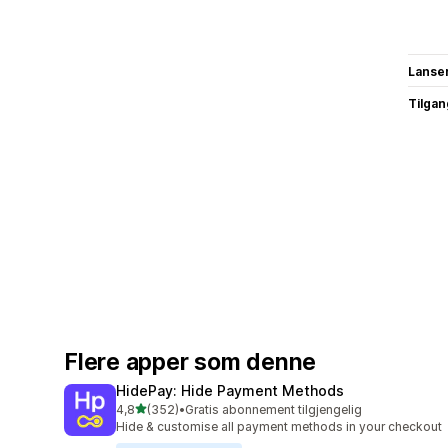
Lanse
Tilgang
Flere apper som denne
HidePay: Hide Payment Methods
av 5 stjerner
4,8
(352)
•
Gratis abonnement tilgjengelig
Totalt 352 omtaler
Hide & customise all payment methods in your checkout