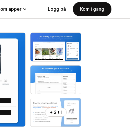
nom apper
Logg på
Kom i gang
+ 2 til