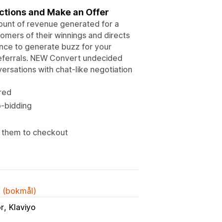
ctions and Make an Offer
mount of revenue generated for a
tomers of their winnings and directs
ance to generate buzz for your
eferrals. NEW Convert undecided
ersations with chat-like negotiation
red
o-bidding
d them to checkout
k (bokmål)
or
Klaviyo