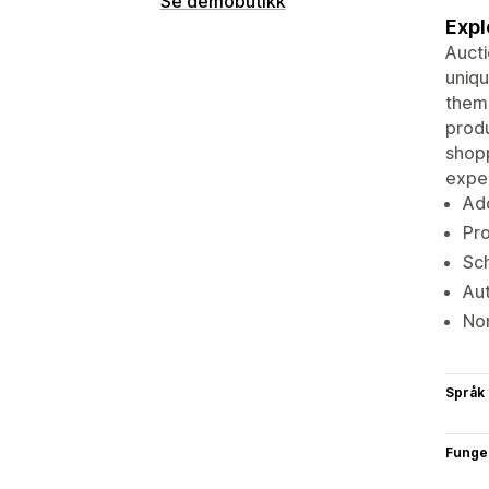
Se demobutikk
Expl
Aucti
uniqu
them 
produ
shopp
expe
Add
Pro
Sch
Aut
Nor
Språk
Funge