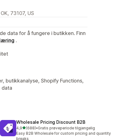
OK, 73107, US
de data for å fungere i butikken. Finn
læring
.
itet
er, butikkanalyse, Shopify Functions,
e data
Wholesale Pricing Discount B2B
av 5 stjerner
4,9
(688)
•
Gratis prøveperiode tilgjengelig
Totalt 688 omtaler
Easy B2B Wholesale for custom pricing and quantity
breaks