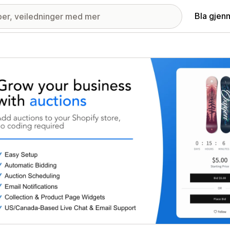
Bla gjen
ri med fremhevede bilder