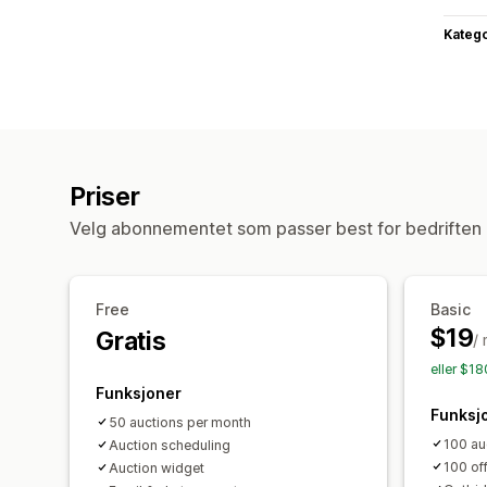
Katego
Priser
Velg abonnementet som passer best for bedriften 
Free
Basic
$19
Gratis
/
eller $18
Funksjoner
Funksj
50 auctions per month
100 au
Auction scheduling
100 of
Auction widget