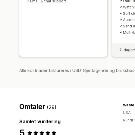
Outbid
Email & chat support
Watchli
Soft c
Automa
Send &
Multi-
7-dagers
Alle kostnader faktureres i USD. Gjentagende og bruksbase
Omtaler
(29)
USA
Rundt 
Samlet vurdering
5