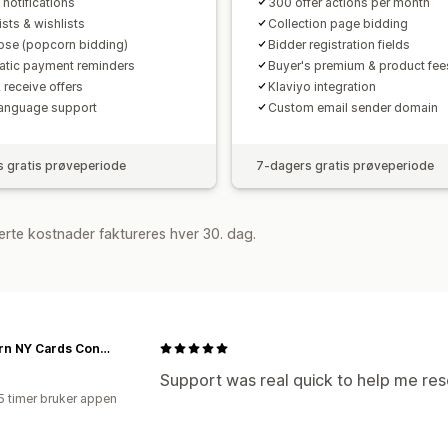
 notifications
300 offer actions per month
sts & wishlists
Collection page bidding
lose (popcorn bidding)
Bidder registration fields
tic payment reminders
Buyer's premium & product fee
 receive offers
Klaviyo integration
language support
Custom email sender domain
 gratis prøveperiode
7-dagers gratis prøveperiode
rte kostnader faktureres hver 30. dag.
Western NY Cards Consignment
Support was real quick to help me re
5 timer bruker appen