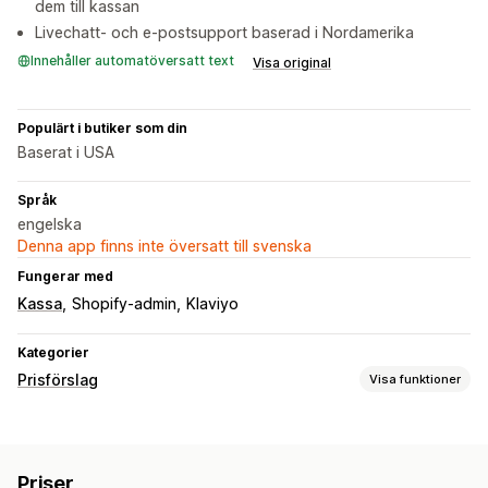
dem till kassan
Livechatt- och e-postsupport baserad i Nordamerika
Innehåller automatöversatt text
Visa original
Populärt i butiker som din
Baserat i USA
Språk
engelska
Denna app finns inte översatt till svenska
Fungerar med
Kassa
Shopify-admin
Klaviyo
Kategorier
Prisförslag
Visa funktioner
Prissättningsregler
Dölj pris
Auktioner
Budgivning
Motofferter
Priser
Automatiskt godkännande
Automatisk avvisning