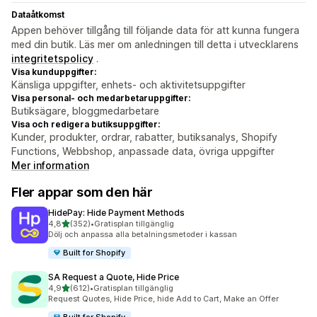
Dataåtkomst
Appen behöver tillgång till följande data för att kunna fungera
med din butik. Läs mer om anledningen till detta i utvecklarens
integritetspolicy
.
Visa kunduppgifter:
Känsliga uppgifter, enhets- och aktivitetsuppgifter
Visa personal- och medarbetaruppgifter:
Butiksägare, bloggmedarbetare
Visa och redigera butiksuppgifter:
Kunder, produkter, ordrar, rabatter, butiksanalys, Shopify
Functions, Webbshop, anpassade data, övriga uppgifter
Mer information
Fler appar som den här
HidePay: Hide Payment Methods
av 5 stjärnor
4,8
(352)
•
Gratisplan tillgänglig
352 recensioner totalt
Dölj och anpassa alla betalningsmetoder i kassan
Built for Shopify
SA Request a Quote, Hide Price
av 5 stjärnor
4,9
(612)
•
Gratisplan tillgänglig
612 recensioner totalt
Request Quotes, Hide Price, hide Add to Cart, Make an Offer
Built for Shopify