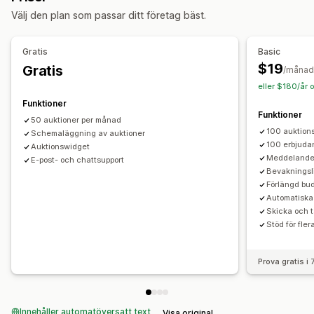
Välj den plan som passar ditt företag bäst.
Anpassade regler
Anpassning
Gratis
Basic
Knappar
Flera språk
$19
Gratis
/månad
eller $180/år 
Aviseringar
Funktioner
Administratörsvarningar
Automatiserade e-postsvar
Funktioner
50 auktioner per månad
E-postmallar
E-postaviseringar
100 auktion
Schemaläggning av auktioner
100 erbjuda
Auktionswidget
Meddelande
E-post- och chattsupport
Bevakningsli
Förlängd bu
Automatiska
Skicka och 
Stöd för fler
Prova gratis i
Innehåller automatöversatt text
Visa original