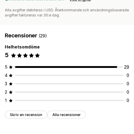
Alla avgifter debiteras i USD. Återkommande och användningsbaserade
avgifter faktureras var 30:e dag.
Recensioner
(29)
Helhetsomdöme
5
5
29
4
0
3
0
2
0
1
0
Skriv en recension
Alla recensioner