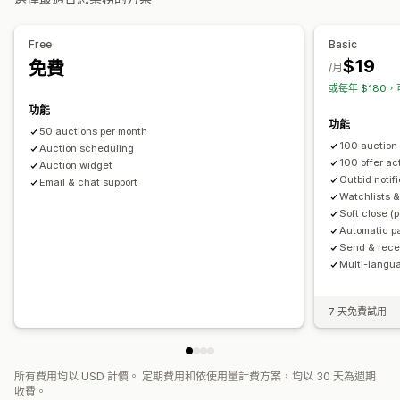
按鈕
多國語言
通知
Free
Basic
$19
免費
管理員提醒
自動回覆電子郵件
電子郵件範本
電子郵件通知
/月
或每年 $180，
功能
功能
50 auctions per month
100 auction 
Auction scheduling
100 offer ac
Auction widget
Outbid notif
Email & chat support
Watchlists &
Soft close (
Automatic p
Send & recei
Multi-langu
7 天免費試用
所有費用均以 USD 計價。 定期費用和依使用量計費方案，均以 30 天為週期
收費。