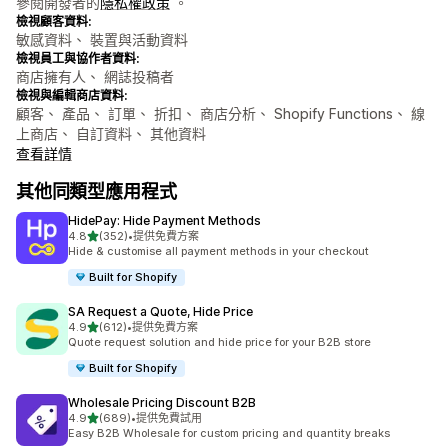
參閱開發者的
隱私權政策
。
檢視顧客資料:
敏感資料、 裝置與活動資料
檢視員工與協作者資料:
商店擁有人、 網誌投稿者
檢視與編輯商店資料:
顧客、 產品、 訂單、 折扣、 商店分析、 Shopify Functions、 線
上商店、 自訂資料、 其他資料
查看詳情
其他同類型應用程式
HidePay: Hide Payment Methods
滿分 5 顆星
4.8
(352)
•
提供免費方案
共有 352 則評價
Hide & customise all payment methods in your checkout
Built for Shopify
SA Request a Quote, Hide Price
滿分 5 顆星
4.9
(612)
•
提供免費方案
共有 612 則評價
Quote request solution and hide price for your B2B store
Built for Shopify
Wholesale Pricing Discount B2B
滿分 5 顆星
4.9
(689)
•
提供免費試用
共有 689 則評價
Easy B2B Wholesale for custom pricing and quantity breaks