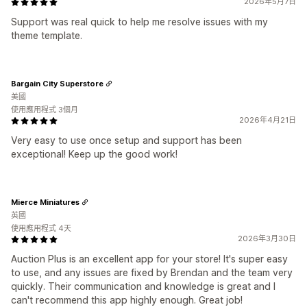
2026年5月7日
Support was real quick to help me resolve issues with my
theme template.
Bargain City Superstore
美國
使用應用程式 3個月
2026年4月21日
Very easy to use once setup and support has been
exceptional! Keep up the good work!
Mierce Miniatures
英國
使用應用程式 4天
2026年3月30日
Auction Plus is an excellent app for your store! It's super easy
to use, and any issues are fixed by Brendan and the team very
quickly. Their communication and knowledge is great and I
can't recommend this app highly enough. Great job!