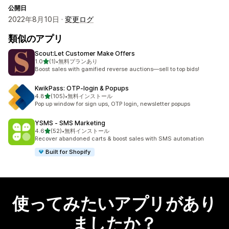
公開日
2022年8月10日 ·
変更ログ
類似のアプリ
Scout:Let Customer Make Offers
5つ星中
1.0
(1)
•
無料プランあり
合計レビュー数：1件
Boost sales with gamified reverse auctions—sell to top bids!
KwikPass: OTP‑login & Popups
5つ星中
4.8
(105)
•
無料インストール
合計レビュー数：105件
Pop up window for sign ups, OTP login, newsletter popups
YSMS ‑ SMS Marketing
5つ星中
4.6
(52)
•
無料インストール
合計レビュー数：52件
Recover abandoned carts & boost sales with SMS automation
Built for Shopify
使ってみたいアプリがあり
ましたか？