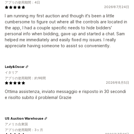
アプリの使用期間：4日
2026年7月24日
I am running my first auction and though it's been a little
cumbersome to figure out where all the controls are located in
the app, I had a couple specific needs to hide bidders'
personal info when bidding, gave up and started a chat. Sam
helped me immediately and easily fixed my issues. I really
appreciate having someone to assist so conveniently.
Lady&Oscar
イタリア
アプリの使用期間：約1時間
2026年8月5日
Ottima assistenza, inviato messaggio e risposto in 30 secondi
e risolto subito il problema! Grazie
US Auction Warehouse
アメリカ合衆国
アプリの使用期間：3ヶ月