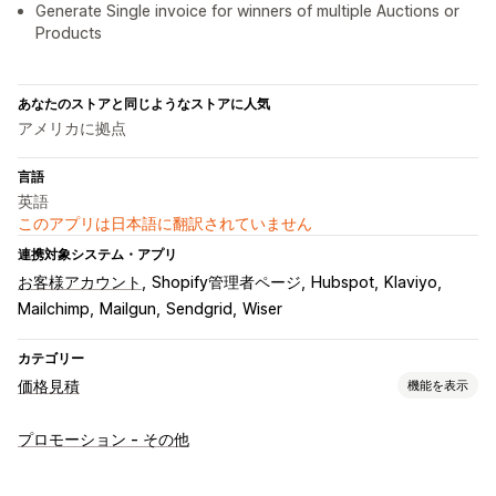
Generate Single invoice for winners of multiple Auctions or
Products
あなたのストアと同じようなストアに人気
アメリカに拠点
言語
英語
このアプリは日本語に翻訳されていません
連携対象システム・アプリ
お客様アカウント
Shopify管理者ページ
Hubspot
Klaviyo
Mailchimp
Mailgun
Sendgrid
Wiser
カテゴリー
価格見積
機能を表示
価格ルール
プロモーション - その他
オークション
入札
カウンターオファー
複数通貨