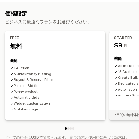
カスタマイズ
カスタム表示
複数言語
価格設定
ビジネスに最適なプランをお選びください。
通知
自動メール応答
メール通知
FREE
STARTER
$9
無料
/月
機能
機能
All in FREE 
1 Auction
15 Auctions
Multicurrency Bidding
Create Bulk
Buyout & Reserve Price
Dedicated au
Popcorn Bidding
Automation
Penny product
Auction Sum
Automatic Bids
Widget customization
Multilanguage
7日間の無料体
すべての料金はUSDで請求されます。 定期請求と使用料に基づく請求は、